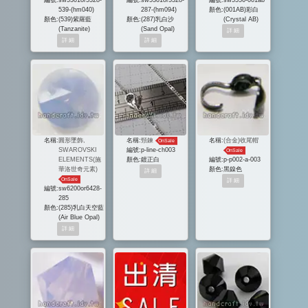
539-(hm040)
287-(hm094)
顏色:
(001AB)彩白
顏色:
(539)紫羅藍
顏色:
(287)乳白沙
(Crystal AB)
(Tanzanite)
(Sand Opal)
名稱:
圓形墜飾,
名稱:
頸鍊
名稱:
(合金)收尾帽
OnSale
SWAROVSKI
編號:
p-line-ch003
OnSale
ELEMENTS(施
顏色:
鍍正白
編號:
p-p002-a-003
華洛世奇元素)
顏色:
黑鎳色
OnSale
編號:
sw6200or6428-
285
顏色:
(285)乳白天空藍
(Air Blue Opal)