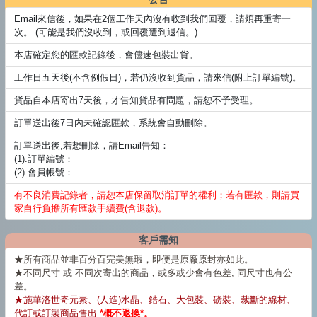
Email來信後，如果在2個工作天內沒有收到我們回覆，請煩再重寄一
次。 (可能是我們沒收到，或回覆遭到退信。)
本店確定您的匯款記錄後，會儘速包裝出貨。
工作日五天後(不含例假日)，若仍沒收到貨品，請來信(附上訂單編號)。
貨品自本店寄出7天後，才告知貨品有問題，請恕不予受理。
訂單送出後7日內未確認匯款，系統會自動刪除。
訂單送出後,若想刪除，請Email告知：
(1).訂單編號：
(2).會員帳號：
有不良消費記錄者，請恕本店保留取消訂單的權利；若有匯款，則請買
家自行負擔所有匯款手續費(含退款)。
客戶需知
★所有商品並非百分百完美無瑕，即便是原廠原封亦如此。
★不同尺寸 或 不同次寄出的商品，或多或少會有色差, 同尺寸也有公
差。
★施華洛世奇元素、(人造)水晶、鋯石、大包裝、磅裝、裁斷的線材、
代訂或訂製商品售出
*概不退換*。