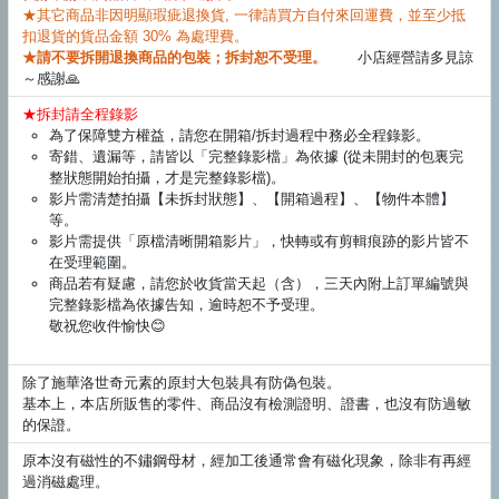
★其它商品非因明顯瑕疵退換貨, 一律請買方自付來回運費，並至少抵
扣退貨的貨品金額 30% 為處理費。
★請不要拆開退換商品的包裝；拆封恕不受理。
小店經營請多見諒
～感謝🙏
★拆封請全程錄影
為了保障雙方權益，請您在開箱/拆封過程中務必全程錄影。
寄錯、遺漏等，請皆以「完整錄影檔」為依據 (從未開封的包裏完
整狀態開始拍攝，才是完整錄影檔)。
影片需清楚拍攝【未拆封狀態】、【開箱過程】、【物件本體】
等。
影片需提供「原檔清晰開箱影片」，快轉或有剪輯痕跡的影片皆不
在受理範圍。
商品若有疑慮，請您於收貨當天起（含），三天內附上訂單編號與
完整錄影檔為依據告知，逾時恕不予受理。
敬祝您收件愉快😊
除了施華洛世奇元素的原封大包裝具有防偽包裝。
基本上，本店所販售的零件、商品沒有檢測證明、證書，也沒有防過敏
的保證。
原本沒有磁性的不鏽鋼母材，經加工後通常會有磁化現象，除非有再經
過消磁處理。