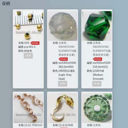
促銷
名稱:
擋珠
名稱:
尖角珠,
名稱:
尖角珠,
OnSale
編號:
p-p-001-2
SWAROVSKI
SWAROVSKI
顏色:
純金色
ELEMENTS(施
ELEMENTS(施
華洛世奇元素)
華洛世奇元素)
OnSale
OnSale
編號:
sw5301or5328-
編號:
sw5301or5328-
383-(hm092)
218-(hm012)
顏色:
(383)乳白淺灰
顏色:
(218)中綠
(Light Grey
(Medium
Opal)
Emerald)
名稱:
(合金) 問號扣頭
名稱:
(合金)收尾帽
名稱:
尖角珠,