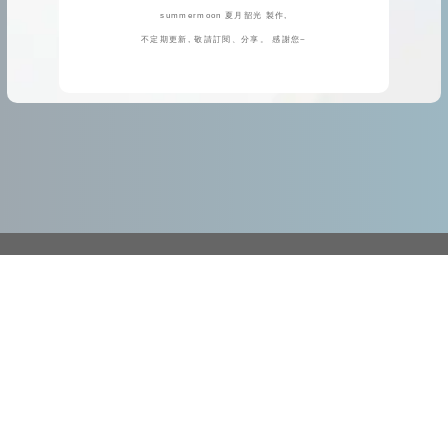
summermoon 夏月韶光 製作,
不定期更新, 敬請訂閱、分享。 感謝您~
客服信箱
handcraft.idv.tw@gmail.com
請使用線上購物車下單、email聯係或通知匯款，感謝您~
Line客服
( 請email聯係為主 *請見客服時間* )
06-592-2203 或 +886-6-592-2203
( 請email聯係為主 *請見客服時間* )
745006 台南市 安定區 文科里 油車 38 之 12 號 ( 沒有提供現場採購 )