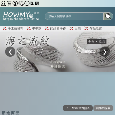
手工藝材料
串串珠
飾品 & 手作
出清
作品欣賞
❮
❯
PP、SS尺寸對照表
純銀的保養
新 進 商 品