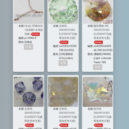
名稱:
(合金) 問號扣頭
名稱:
尖角珠,
名稱:
圓形墬飾-AB,
+收尾帽+水滴延
SWAROVSKI
SWAROVSKI
長鍊
ELEMENTS(施
ELEMENTS(施
OnSale
編號:
p-l-008a-6
華洛世奇元素)
華洛世奇元素)
顏色:
玫瑰金
OnSale
OnSale
編號:
sw5301or5328-
編號:
sw6200or6428-
238-(hm031)
ab-246-(hm016)
顏色:
(238)淺果綠
顏色:
淺咖啡(246AB)
(Chrysolite)
(Light colorado
Topaz AB)
名稱:
尖角珠,
名稱:
尖角珠,
名稱:
銀河珠,
SWAROVSKI
SWAROVSKI
SWAROVSKI
ELEMENTS(施
ELEMENTS(施
ELEMENTS(施
華洛世奇元素)
華洛世奇元素)
華洛世奇元素)
OnSale
OnSale
OnSale
編號:
sw5301or5328-
編號:
sw5301or5328-
編號:
sw5556-001ab