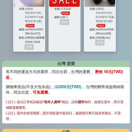
名稱:
尖角珠,
名稱:
出清促銷
名稱:
尖角珠,
SWAROVSKI
SWAROVSKI
OnSale
ELEMENTS(施
編號:
sale-7
ELEMENTS(施
華洛世奇元素)
華洛世奇元素)
OnSale
OnSale
編號:
sw5301or5328-
編號:
sw5301or5328-
389-(hm072)
280-(hm028)
顏色:
(389)乳白紫羅蘭
顏色:
(280)黑(Jet)
(Violet Opal)
台灣 運費
有不同的運送方式供選擇，同次出貨，台灣的運費，
酌收 50元(TWD)
起
。
購物車貨品(不含大包水晶)，
滿
2000元(TWD)
， 台灣的郵寄或超商純取
件，同次出貨，
可免運費
。
( 註1 ). 送出訂單前請確認
"收件人資料"
無誤，請和
證件
相符，如發生退件，買方需
補匯運費重寄。
( 註2 ). 退件的保管期限：我方領取退件後30日，逾期我方將不負保管責任、不受
理。
公告