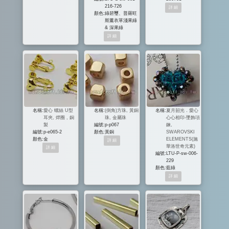
216-726
顏色:
綠碧璽、普羅旺
斯薰衣草淺果綠
& 深果綠
名稱:
愛心 螺絲 U型
名稱:
(倒角)方珠, 黃銅
名稱:
夏月韶光．愛心
耳夾, 焊圈 , 銅
珠, 金屬珠
心心相印-墜飾項
製
編號:
p-p067
鍊,
編號:
p-e065-2
顏色:
黃銅
SWAROVSKI
顏色:
金
ELEMENTS(施
華洛世奇元素)
編號:
LTU-P-sw-006-
229
顏色:
藍綠