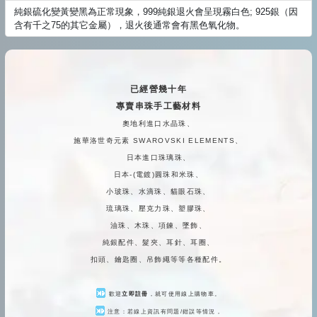
純銀硫化變黃變黑為正常現象，999純銀退火會呈現霧白色; 925銀（因
含有千之75的其它金屬），退火後通常會有黑色氧化物。
已經營幾十年
專賣串珠手工藝材料
奧地利進口水晶珠、
施華洛世奇元素 SWAROVSKI ELEMENTS、
日本進口珠璃珠、
日本-(電鍍)圓珠和米珠、
小玻珠、水滴珠、貓眼石珠、
琉璃珠、壓克力珠、塑膠珠、
油珠、木珠、項鍊、墜飾、
純銀配件、髮夾、耳針、耳圈、
扣頭、鑰匙圈、吊飾繩等等各種配件。
歡迎
立即註冊
，就可使用線上購物車。
注意：若線上資訊有問題/錯誤等情況，