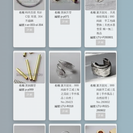
名稱:
時尚百搭 耳針
名稱:
黃銅方管
名稱:
夏月韶光．天然
C型 耳環, 304
編號:
p-p071
樹枝瑪瑙｜990
不鏽鋼
純銀 手工包鑲
編號:
t-er-003-sl-304
墜飾｜天然水墨
雪景 獨一無二
孤品
編號:
LTU-P260801
名稱:
黃銅圓管
名稱:
夏月韶光．999
名稱:
夏月韶光．999
編號:
p-p069
純銀手工戒 | 海
純銀手工戒 | 流
之流紋 | 手作孤
影 | 手作孤品 |
品 | 自然 |
自然紋理 |
No.26423
No.260602
編號:
LTU-R018
編號:
LTU-R021-
260602