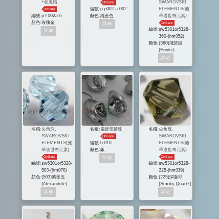
+收尾帽
SWAROVSKI
OnSale
編號:
p-p002-a-002
ELEMENTS(施
OnSale
編號:
p-l-002a-6
顏色:
純金色
華洛世奇元素)
顏色:
玫瑰金
OnSale
編號:
sw5301or5328-
360-(hm052)
顏色:
(360)淺碧綠
(Erinite)
名稱:
尖角珠,
名稱:
電鍍塑膠珠
名稱:
尖角珠,
SWAROVSKI
SWAROVSKI
OnSale
ELEMENTS(施
編號:
b-010
ELEMENTS(施
華洛世奇元素)
顏色:
銀
華洛世奇元素)
OnSale
OnSale
編號:
sw5301or5328-
編號:
sw5301or5328-
503-(hm078)
225-(hm039)
顏色:
(503)紫翠玉
顏色:
(225)深咖啡
(Alexandrite)
(Smoky Quartz)