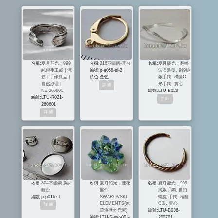
名稱:
夏月韶光．999
名稱:
316不鏽鋼-耳勾
名稱:
夏月韶光．翻轉
純銀手工戒 | 流
編號:
p-e058-sl-2
波浪造型, 999純
影 | 手作孤品 |
顏色:
金色
銀手鐲, 橢圓C
自然紋理 |
形手鐲, 實心
No.260601
編號:
LTU-B029
編號:
LTU-R021-
260601
名稱:
304不鏽鋼-胸針
名稱:
夏月韶光．蓮花
名稱:
夏月韶光．999
圓台
擺件
純銀手鐲, 自由
編號:
p-p016-sl
SWAROVSKI
螺旋 手鐲, 橢圓
ELEMENTS(施
C形, 實心
華洛世奇元素)
編號:
LTU-B036-
編號:
LTU-S-sw-001-
200701