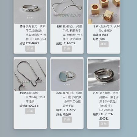
名稱:
夏月韶光．樸素
名稱:
夏月韶光．純銀
名稱:
(直角)方珠, 黃銅
手工純銀戒指,
手鐲, 橢圓形手
珠, 金屬珠
客製鋼印敲字 傳
鐲, 轉個彎, 沒有
編號:
p-p068
情 手工鍛敲密碼
開口, 實心圓線
顏色:
黃銅
編號:
LTU-R023
編號:
LTU-B022
名稱:
耳扣 耳鈎 ,
名稱:
夏月韶光．純銀
名稱:
夏月韶光．999
0.7MM線, 316L
手工戒 | 簡約風
純銀手工戒 | 流
不鏽鋼
| 台灣手工包鑲 |
影 | 手作孤品 |
編號:
p-e001d-sl
天然玉髓
自然紋理 |
編號:
LTU-R022
No.260531
顏色:
淺藍綠
編號:
LTU-R021-
260531