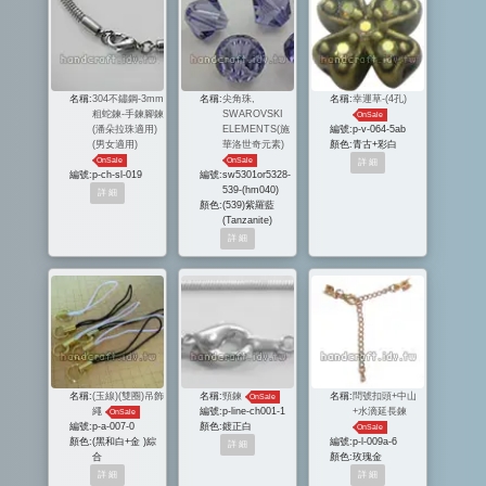
名稱:
304不鏽鋼-3mm
名稱:
尖角珠,
名稱:
幸運草-(4孔)
粗蛇鍊-手鍊腳鍊
SWAROVSKI
OnSale
(潘朵拉珠適用)
ELEMENTS(施
編號:
p-v-064-5ab
(男女適用)
華洛世奇元素)
顏色:
青古+彩白
OnSale
OnSale
編號:
p-ch-sl-019
編號:
sw5301or5328-
539-(hm040)
顏色:
(539)紫羅藍
(Tanzanite)
名稱:
(玉線)(雙圈)吊飾
名稱:
頸鍊
名稱:
問號扣頭+中山
OnSale
繩
編號:
p-line-ch001-1
+水滴延長鍊
OnSale
編號:
p-a-007-0
顏色:
鍍正白
OnSale
顏色:
(黑和白+金 )綜
編號:
p-l-009a-6
合
顏色:
玫瑰金