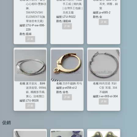
心心相印-墜飾項
手工戒 | 簡約風
耳夾, 焊圈 , 銅
鍊,
| 台灣手工包鑲 |
製
SWAROVSKI
天然玉髓
編號:
p-e065-2
ELEMENTS(施
編號:
LTU-R022
顏色:
金
華洛世奇元素)
顏色:
淺藍綠
編號:
LTU-P-sw-006-
229
顏色:
藍綠
名稱:
夏月韶光．翻轉
名稱:
316不鏽鋼-耳勾
名稱:
時尚百搭 耳針
波浪造型, 999純
編號:
p-e058-sl-2
C型 耳環, 304
銀, 橢圓形手鐲,
顏色:
金色
不鏽鋼
實心, 沒有開口
編號:
t-er-003-sl-304
編號:
LTU-B028
促銷