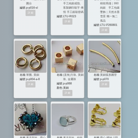
圓台
手工純銀戒指,
樹枝瑪瑙｜990
編號:
p-p016-sl
客製鋼印敲字 傳
純銀 手工包鑲
情 手工鍛敲密碼
墜飾｜天然水墨
編號:
LTU-R023
雪景 獨一無二
孤品
編號:
LTU-P260801
名稱:
單圈, 黃銅
名稱:
(直角)方珠, 黃銅
名稱:
黃銅弧形圓管
編號:
p-p004-a-8
珠, 金屬珠
編號:
p-p070
編號:
p-p068
顏色:
黃銅
名稱:
夏月韶光．愛心
名稱:
夏月韶光．純銀
名稱:
愛心 螺絲 U型