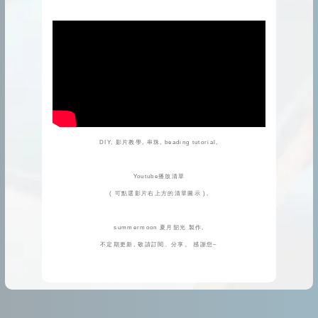
DIY, 影片教學, 串珠, beading tutorial,
Youtube播放清單
( 可點選影片右上方的清單圖示 ),
summermoon 夏月韶光 製作,
不定期更新, 敬請訂閱、分享。 感謝您~