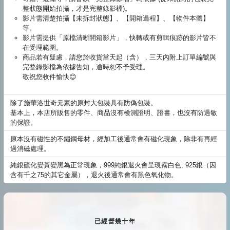
整狀態開始拍攝，才是完整錄影檔)。
影片需清楚拍攝【未拆封狀態】、【開箱過程】、【物件本體】
等。
影片需提供「原檔清晰開箱影片」，快轉或有剪輯痕跡的影片皆不
在受理範圍。
商品若有疑慮，請您於收貨當天起（含），三天內附上訂單編號與
完整錄影檔為依據告知，逾時恕不予受理。
敬祝您收件愉快😊
除了施華洛世奇元素的原封大包裝具有防偽包裝。
基本上，本店所販售的零件、商品沒有檢測證明、證書，也沒有防過敏
的保證。
原本沒有磁性的不鏽鋼母材，經加工後通常會有磁化現象，除非有再經
過消磁處理。
純銀硫化變黃變黑為正常現象，999純銀退火會呈現霧白色; 925銀（因
含有千之75的其它金屬），退火後通常會有黑色氧化物。
已經營幾十年