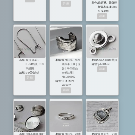
顏色:
綠碧璽、普羅旺
斯薰衣草淺果綠
& 深果綠
名稱:
耳扣 耳鈎 ,
名稱:
夏月韶光．999
名稱:
304不鏽鋼-對扣
0.7MM線, 316L
純銀手工戒 | 流
編號:
p-l-001-sl
不鏽鋼
影 | 手作孤品 |
編號:
p-e001d-sl
自然紋理 |
No.260602
編號:
LTU-R021-
260602
名稱:
304不鏽鋼-胸針
名稱:
夏月韶光．樸素
名稱:
夏月韶光．天然