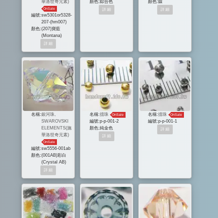
華洛世奇元素)
顏色:
綜合色
顏色:
鎳
OnSale
編號:
sw5301or5328-
207-(hm007)
顏色:
(207)寶藍
(Montana)
名稱:
銀河珠,
名稱:
擋珠
名稱:
擋珠
OnSale
OnSale
SWAROVSKI
編號:
p-p-001-2
編號:
p-p-001-1
ELEMENTS(施
顏色:
純金色
華洛世奇元素)
OnSale
編號:
sw5556-001ab
顏色:
(001AB)彩白
(Crystal AB)