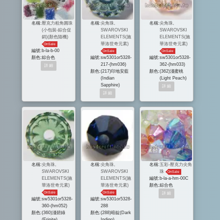
名稱:
壓克力粗角圓珠
名稱:
尖角珠,
名稱:
尖角珠,
(小包裝-綜合促
SWAROVSKI
SWAROVSKI
銷)(顏色隨機)
ELEMENTS(施
ELEMENTS(施
華洛世奇元素)
華洛世奇元素)
OnSale
編號:
b-la-b-00
OnSale
OnSale
顏色:
綜合色
編號:
sw5301or5328-
編號:
sw5301or5328-
217-(hm036)
362-(hm033)
顏色:
(217)印地安藍
顏色:
(362)淺蜜桃
(Indian
(Light Peach)
Sapphire)
名稱:
尖角珠,
名稱:
尖角珠,
名稱:
五彩-壓克力尖角
SWAROVSKI
SWAROVSKI
珠
OnSale
ELEMENTS(施
ELEMENTS(施
編號:
b-la-a-hm-00C
華洛世奇元素)
華洛世奇元素)
顏色:
綜合色
OnSale
OnSale
編號:
sw5301or5328-
編號:
sw5301or5328-
360-(hm052)
288
顏色:
(360)淺碧綠
顏色:
(288)暗靛(Dark
(Erinite)
Indigo)