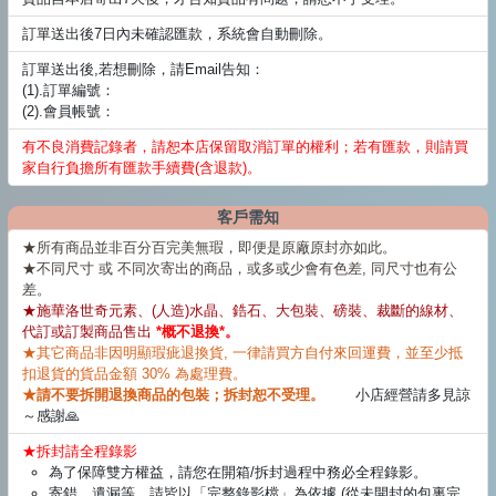
訂單送出後7日內未確認匯款，系統會自動刪除。
訂單送出後,若想刪除，請Email告知：
(1).訂單編號：
(2).會員帳號：
有不良消費記錄者，請恕本店保留取消訂單的權利；若有匯款，則請買
家自行負擔所有匯款手續費(含退款)。
客戶需知
★所有商品並非百分百完美無瑕，即便是原廠原封亦如此。
★不同尺寸 或 不同次寄出的商品，或多或少會有色差, 同尺寸也有公
差。
★施華洛世奇元素、(人造)水晶、鋯石、大包裝、磅裝、裁斷的線材、
代訂或訂製商品售出
*概不退換*。
★其它商品非因明顯瑕疵退換貨, 一律請買方自付來回運費，並至少抵
扣退貨的貨品金額 30% 為處理費。
★請不要拆開退換商品的包裝；拆封恕不受理。
小店經營請多見諒
～感謝🙏
★拆封請全程錄影
為了保障雙方權益，請您在開箱/拆封過程中務必全程錄影。
寄錯、遺漏等，請皆以「完整錄影檔」為依據 (從未開封的包裏完