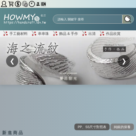
手工藝材料
串串珠
飾品 & 手作
出清
作品欣賞
❮
❯
PP、SS尺寸對照表
純銀的保養
新 進 商 品