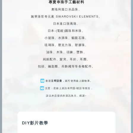
專賣串珠手工藝材料
奧地利進口水晶珠、
施華洛世奇元素 SWAROVSKI ELEMENTS、
日本進口珠璃珠、
日本-(電鍍)圓珠和米珠、
小玻珠、水滴珠、貓眼石珠、
琉璃珠、壓克力珠、塑膠珠、
油珠、木珠、項鍊、墜飾、
純銀配件、髮夾、耳針、耳圈、
扣頭、鑰匙圈、吊飾繩等等各種配件。
歡迎
立即註冊
，就可使用線上購物車。
注意：若線上資訊有問題/錯誤等情況，
請以本店提供的資訊為主。感謝~
DIY影片教學