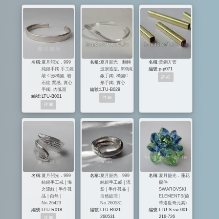
名稱:
夏月韶光．999
名稱:
夏月韶光．翻轉
名稱:
黃銅方管
純銀手鐲 手工鍛
波浪造型, 999純
編號:
p-p071
敲 C形橢圓, 岩
銀手鐲, 橢圓C
石紋 質感, 實心
形手鐲, 實心
手鐲, 內弧面
編號:
LTU-B029
編號:
LTU-B001
名稱:
夏月韶光．999
名稱:
夏月韶光．999
名稱:
夏月韶光．蓮花
純銀手工戒 | 海
純銀手工戒 | 流
擺件
之流紋 | 手作孤
影 | 手作孤品 |
SWAROVSKI
品 | 自然 |
自然紋理 |
ELEMENTS(施
No.26423
No.260531
華洛世奇元素)
編號:
LTU-R018
編號:
LTU-R021-
編號:
LTU-S-sw-001-
260531
216-726