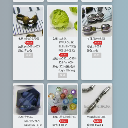
名稱:
(合金)收尾帽
名稱:
尖角珠,
名稱:
(旋轉)扣頭
SWAROVSKI
OnSale
OnSale
編號:
p-p002-a-005
ELEMENTS(施
編號:
p-l-038
顏色:
青古色
華洛世奇元素)
顏色:
白金
OnSale
編號:
sw5301or5328-
252-(hm060)
顏色:
(252)淺橄欖綠
(Light Olivine)
名稱:
尖角珠,
名稱:
(壓克力)珠中珠
名稱:
連結節(2孔)
SWAROVSKI
OnSale
OnSale
ELEMENTS(施
編號:
b-bib-0
編號:
p-p092-1