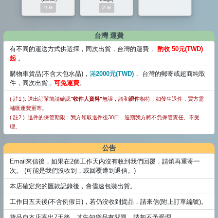
台灣 運費
有不同的運送方式供選擇，同次出貨，台灣的運費，
酌收 50元(TWD)
起
。
購物車貨品(不含大包水晶)，
滿
2000元(TWD)
， 台灣的郵寄或超商純取
件，同次出貨，
可免運費
。
( 註1 ). 送出訂單前請確認
"收件人資料"
無誤，請和
證件
相符，如發生退件，買方需
補匯運費重寄。
( 註2 ). 退件的保管期限：我方領取退件後30日，逾期我方將不負保管責任、不受
理。
公告
Email來信後，如果在2個工作天內沒有收到我們回覆，請煩再重寄一
次。 (可能是我們沒收到，或回覆遭到退信。)
本店確定您的匯款記錄後，會儘速包裝出貨。
工作日五天後(不含例假日)，若仍沒收到貨品，請來信(附上訂單編號)。
貨品自本店寄出7天後，才告知貨品有問題，請恕不予受理。