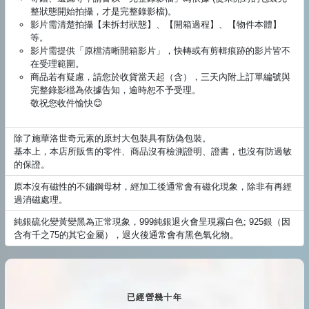
整狀態開始拍攝，才是完整錄影檔)。
影片需清楚拍攝【未拆封狀態】、【開箱過程】、【物件本體】
等。
影片需提供「原檔清晰開箱影片」，快轉或有剪輯痕跡的影片皆不
在受理範圍。
商品若有疑慮，請您於收貨當天起（含），三天內附上訂單編號與
完整錄影檔為依據告知，逾時恕不予受理。
敬祝您收件愉快😊
除了施華洛世奇元素的原封大包裝具有防偽包裝。
基本上，本店所販售的零件、商品沒有檢測證明、證書，也沒有防過敏
的保證。
原本沒有磁性的不鏽鋼母材，經加工後通常會有磁化現象，除非有再經
過消磁處理。
純銀硫化變黃變黑為正常現象，999純銀退火會呈現霧白色; 925銀（因
含有千之75的其它金屬），退火後通常會有黑色氧化物。
已經營幾十年