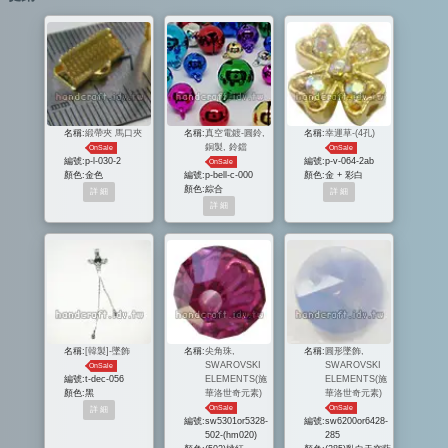
名稱:
緞帶夾 馬口夾
名稱:
真空電鍍-圓鈴,
名稱:
幸運草-(4孔)
銅製, 鈴鐺
OnSale
OnSale
編號:
p-l-030-2
編號:
p-v-064-2ab
OnSale
顏色:
金色
編號:
p-bell-c-000
顏色:
金 + 彩白
顏色:
綜合
名稱:
[韓製]-墜飾
名稱:
尖角珠,
名稱:
圓形墜飾,
SWAROVSKI
SWAROVSKI
OnSale
編號:
t-dec-056
ELEMENTS(施
ELEMENTS(施
顏色:
黑
華洛世奇元素)
華洛世奇元素)
OnSale
OnSale
編號:
sw5301or5328-
編號:
sw6200or6428-
502-(hm020)
285