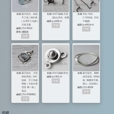
名稱:
夏月韶光．純銀
名稱:
304不鏽鋼-爪座
名稱:
耳扣 耳鈎 ,
手工戒 | 簡約風
(鑲台)耳針, 有圈
0.7MM線, 316L
| 台灣手工包鑲 |
編號:
p-e006-sl
不鏽鋼
天然玉髓
編號:
p-e001d-sl
編號:
LTU-R022
顏色:
淺藍綠
名稱:
夏月韶光．天然
名稱:
304不鏽鋼-對扣
名稱:
夏月韶光．翻轉
樹枝瑪瑙｜990
編號:
p-l-001-sl
波浪造型, 999純
純銀 手工包鑲
銀, 橢圓形手鐲,
墜飾｜天然水墨
實心, 沒有開口
雪景 獨一無二
編號:
LTU-B028
孤品
編號:
LTU-P260801
促銷