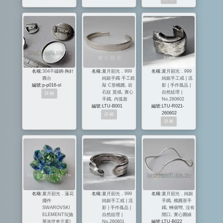
名稱:
304不鏽鋼-胸針
名稱:
夏月韶光．999
名稱:
夏月韶光．999
圓台
純銀手鐲 手工鍛
純銀手工戒 | 流
編號:
p-p016-sl
敲 C形橢圓, 岩
影 | 手作孤品 |
石紋 質感, 實心
自然紋理 |
手鐲, 內弧面
No.260602
編號:
LTU-B001
編號:
LTU-R021-
260602
名稱:
夏月韶光．蓮花
名稱:
夏月韶光．999
名稱:
夏月韶光．純銀
擺件
純銀手工戒 | 流
手鐲, 橢圓形手
SWAROVSKI
影 | 手作孤品 |
鐲, 轉個彎, 沒有
ELEMENTS(施
自然紋理 |
開口, 實心圓線
華洛世奇元素)
No.260601
編號:
LTU-B022