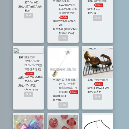
名稱:
圓形墜飾,
名稱:
電鍍塑膠珠
227-(hm022)
SWAROVSKI
OnSale
顏色:
(227)鮮紅(Light
ELEMENTS(施
編號:
b-010
Siam)
華洛世奇元素)
顏色:
銀
OnSale
編號:
sw6200or6428-
289
顏色:
(289)印地安粉紅
(Indian Pink)
名稱:
圓形墜飾,
SWAROVSKI
ELEMENTS(施
華洛世奇元素)
OnSale
編號:
sw6200or6428-
名稱:
夾式-吸盤 [G],
名稱:
(合金)收尾帽
204-(hm027)
(名片、小卡片、
OnSale
顏色:
(204)深紫
備忘記事紙、吊
編號:
p-p002-a-004
(Amethyst)
飾適用)
顏色:
紅古色
OnSale
編號:
p-st-g
顏色:
鎳