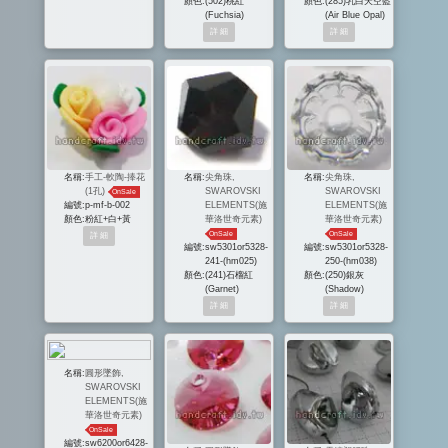
顏色:
(502)桃紅
顏色:
(285)乳白天空藍
(Fuchsia)
(Air Blue Opal)
名稱:
手工-軟陶-捧花
名稱:
尖角珠,
名稱:
尖角珠,
(1孔)
SWAROVSKI
SWAROVSKI
OnSale
編號:
p-mf-b-002
ELEMENTS(施
ELEMENTS(施
顏色:
粉紅+白+黃
華洛世奇元素)
華洛世奇元素)
OnSale
OnSale
編號:
sw5301or5328-
編號:
sw5301or5328-
241-(hm025)
250-(hm038)
顏色:
(241)石榴紅
顏色:
(250)銀灰
(Garnet)
(Shadow)
名稱:
圓形墜飾,
SWAROVSKI
ELEMENTS(施
華洛世奇元素)
OnSale
編號:
sw6200or6428-