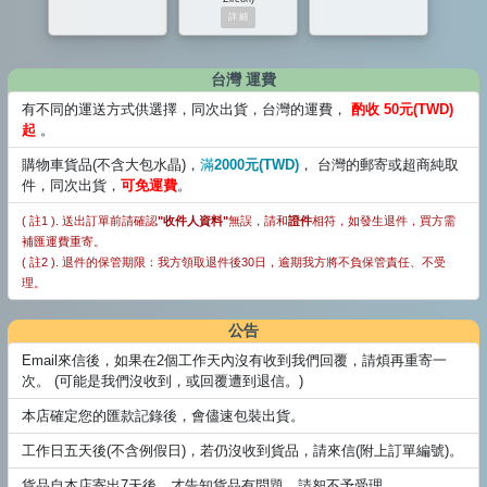
台灣 運費
有不同的運送方式供選擇，同次出貨，台灣的運費，
酌收 50元(TWD)
起
。
購物車貨品(不含大包水晶)，
滿
2000元(TWD)
， 台灣的郵寄或超商純取
件，同次出貨，
可免運費
。
( 註1 ). 送出訂單前請確認
"收件人資料"
無誤，請和
證件
相符，如發生退件，買方需
補匯運費重寄。
( 註2 ). 退件的保管期限：我方領取退件後30日，逾期我方將不負保管責任、不受
理。
公告
Email來信後，如果在2個工作天內沒有收到我們回覆，請煩再重寄一
次。 (可能是我們沒收到，或回覆遭到退信。)
本店確定您的匯款記錄後，會儘速包裝出貨。
工作日五天後(不含例假日)，若仍沒收到貨品，請來信(附上訂單編號)。
貨品自本店寄出7天後，才告知貨品有問題，請恕不予受理。