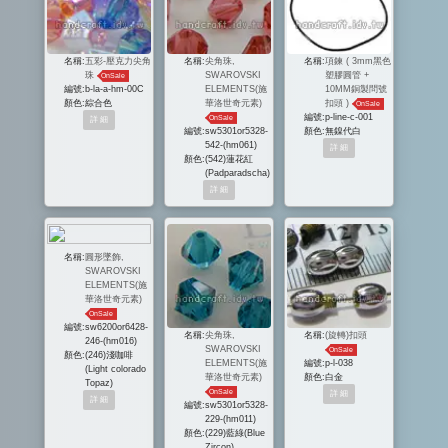
名稱:
五彩-壓克力尖角
名稱:
尖角珠,
名稱:
項鍊 ( 3mm黑色
珠
SWAROVSKI
塑膠圓管 +
OnSale
編號:
b-la-a-hm-00C
ELEMENTS(施
10MM銅製問號
顏色:
綜合色
華洛世奇元素)
扣頭 )
OnSale
編號:
p-line-c-001
OnSale
編號:
sw5301or5328-
顏色:
無鎳代白
542-(hm061)
顏色:
(542)蓮花紅
(Padparadscha)
名稱:
圓形墜飾,
SWAROVSKI
ELEMENTS(施
華洛世奇元素)
OnSale
編號:
sw6200or6428-
名稱:
尖角珠,
名稱:
(旋轉)扣頭
246-(hm016)
SWAROVSKI
OnSale
顏色:
(246)淺咖啡
ELEMENTS(施
編號:
p-l-038
(Light colorado
華洛世奇元素)
顏色:
白金
Topaz)
OnSale
編號:
sw5301or5328-
229-(hm011)
顏色:
(229)藍綠(Blue
Zircon)