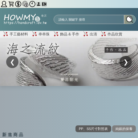
手工藝材料
串串珠
飾品 & 手作
出清
作品欣賞
❮
❯
PP、SS尺寸對照表
純銀的保養
新 進 商 品