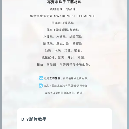
專賣串珠手工藝材料
奧地利進口水晶珠、
施華洛世奇元素 SWAROVSKI ELEMENTS、
日本進口珠璃珠、
日本-(電鍍)圓珠和米珠、
小玻珠、水滴珠、貓眼石珠、
琉璃珠、壓克力珠、塑膠珠、
油珠、木珠、項鍊、墜飾、
純銀配件、髮夾、耳針、耳圈、
扣頭、鑰匙圈、吊飾繩等等各種配件。
歡迎
立即註冊
，就可使用線上購物車。
注意：若線上資訊有問題/錯誤等情況，
請以本店提供的資訊為主。感謝~
DIY影片教學