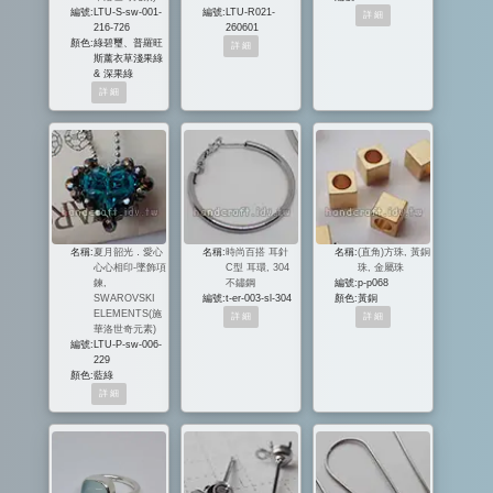
編號:
LTU-S-sw-001-
編號:
LTU-R021-
216-726
260601
顏色:
綠碧璽、普羅旺
斯薰衣草淺果綠
& 深果綠
名稱:
夏月韶光．愛心
名稱:
時尚百搭 耳針
名稱:
(直角)方珠, 黃銅
心心相印-墜飾項
C型 耳環, 304
珠, 金屬珠
鍊,
不鏽鋼
編號:
p-p068
SWAROVSKI
編號:
t-er-003-sl-304
顏色:
黃銅
ELEMENTS(施
華洛世奇元素)
編號:
LTU-P-sw-006-
229
顏色:
藍綠