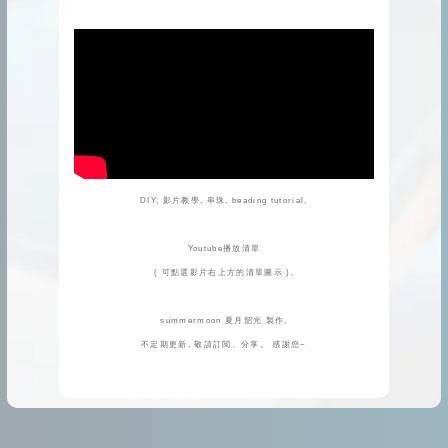
DIY, 影片教學, 串珠, beading tutorial,
Youtube播放清單
( 可點選影片右上方的清單圖示 ),
summermoon 夏月韶光 製作,
不定期更新, 敬請訂閱、分享。 感謝您~