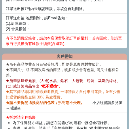
訂單送出後7日內未確認匯款，系統會自動刪除。
訂單送出後,若想刪除，請Email告知：
(1).訂單編號：
(2).會員帳號：
有不良消費記錄者，請恕本店保留取消訂單的權利；若有匯款，則請買
家自行負擔所有匯款手續費(含退款)。
客戶需知
★所有商品並非百分百完美無瑕，即便是原廠原封亦如此。
★不同尺寸 或 不同次寄出的商品，或多或少會有色差, 同尺寸也有公
差。
★施華洛世奇元素、(人造)水晶、鋯石、大包裝、磅裝、裁斷的線材、
代訂或訂製商品售出
*概不退換*。
★其它商品非因明顯瑕疵退換貨, 一律請買方自付來回運費，並至少抵
扣退貨的貨品金額 30% 為處理費。
★請不要拆開退換商品的包裝；拆封恕不受理。
小店經營請多見諒
～感謝🙏
★拆封請全程錄影
為了保障雙方權益，請您在開箱/拆封過程中務必全程錄影。
寄錯、遺漏等，請皆以「完整錄影檔」為依據 (從未開封的包裏完