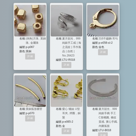
名稱:
(倒角)方珠, 黃銅
名稱:
夏月韶光．999
名稱:
316不鏽鋼-耳勾
珠, 金屬珠
純銀手工戒 | 海
編號:
p-e058-sl-2
編號:
p-p067
之流紋 | 手作孤
顏色:
金色
顏色:
黃銅
品 | 自然 |
No.26423
編號:
LTU-R018
名稱:
黃銅弧形圓管
名稱:
愛心 螺絲 U型
名稱:
夏月韶光．999
編號:
p-p070
耳夾, 焊圈 , 銅
純銀手鐲 手工
製
C形橢圓, 條紋
編號:
p-e065-2
質感, 實心手鐲,
顏色:
金
內圍弧面
編號:
LTU-B018