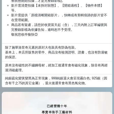
整狀態開始拍攝，才是完整錄影檔)。
影片需清楚拍攝【未拆封狀態】、【開箱過程】、【物件本體】
等。
影片需提供「原檔清晰開箱影片」，快轉或有剪輯痕跡的影片皆不
在受理範圍。
商品若有疑慮，請您於收貨當天起（含），三天內附上訂單編號與
完整錄影檔為依據告知，逾時恕不予受理。
敬祝您收件愉快😊
除了施華洛世奇元素的原封大包裝具有防偽包裝。
基本上，本店所販售的零件、商品沒有檢測證明、證書，也沒有防過敏
的保證。
原本沒有磁性的不鏽鋼母材，經加工後通常會有磁化現象，除非有再經
過消磁處理。
純銀硫化變黃變黑為正常現象，999純銀退火會呈現霧白色; 925銀（因
含有千之75的其它金屬），退火後通常會有黑色氧化物。
已經營幾十年
專賣串珠手工藝材料