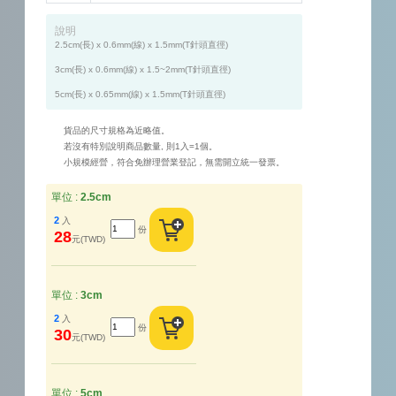
說明
2.5cm(長) x 0.6mm(線) x 1.5mm(T針頭直徑) 

3cm(長) x 0.6mm(線) x 1.5~2mm(T針頭直徑) 

5cm(長) x 0.65mm(線) x 1.5mm(T針頭直徑) 
貨品的尺寸規格為近略值。
若沒有特別說明商品數量, 則1入=1個。
小規模經營，符合免辦理營業登記，無需開立統一發票。
單位 :
2.5cm
2
入
份
28
元(TWD)
單位 :
3cm
2
入
份
30
元(TWD)
單位 :
5cm