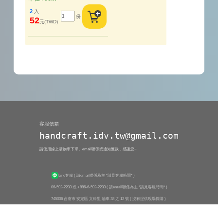
2
入
份
52
元(TWD)
客服信箱
handcraft.idv.tw@gmail.com
請使用線上購物車下單、email聯係或通知匯款，感謝您~
Line客服
( 請email聯係為主 *請見客服時間* )
06-592-2203 或 +886-6-592-2203
( 請email聯係為主 *請見客服時間* )
745006 台南市 安定區 文科里 油車 38 之 12 號 ( 沒有提供現場採購 )