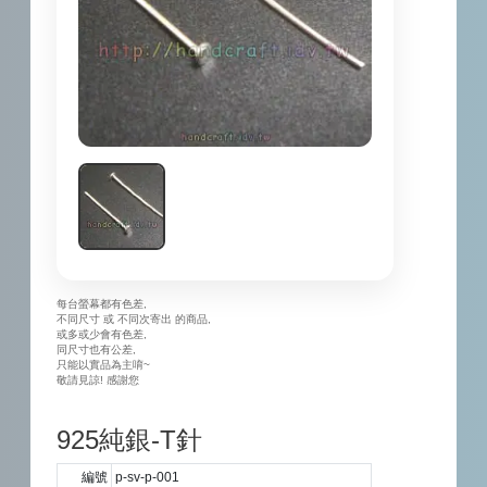
每台螢幕都有色差,
不同尺寸 或 不同次寄出 的商品,
或多或少會有色差,
同尺寸也有公差,
只能以實品為主唷~
敬請見諒! 感謝您
925純銀-T針
編號
p-sv-p-001