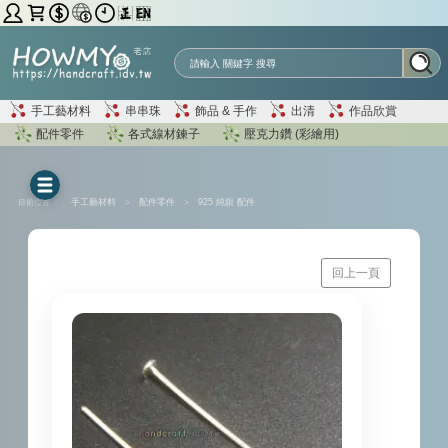
手工藝材料
串串珠
飾品 & 手作
出清
作品欣賞
配件零件
各式線材鍊子
壓克力鑽 (彩繪用)
目前位置 ：
手工藝材料
>
配件零件
>
925 純銀 配件
回上一頁