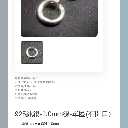
每台螢幕都有色差,
不同尺寸 或 不同次寄出 的商品,
或多或少會有色差,
同尺寸也有公差,
只能以實品為主唷~
敬請見諒! 感謝您
925純銀-1.0mm線-單圈(有開口)
編號
p-sv-p-004-1.0mm