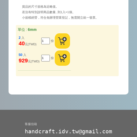
貨品的尺寸規格為近略值。
若沒有特別說明商品數量, 則1入=1個。
小規模經營，符合免辦理營業登記，無需開立統一發票。
單位 :
6mm
2
入
份
40
元(TWD)
50
入
份
929
元(TWD)
客服信箱
handcraft.idv.tw@gmail.com