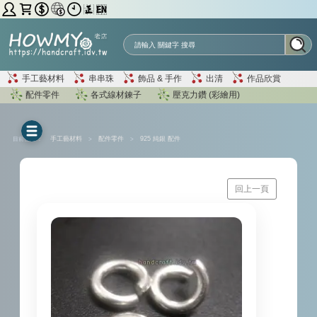
手工藝材料
串串珠
飾品 & 手作
出清
作品欣賞
配件零件
各式線材鍊子
壓克力鑽 (彩繪用)
目前位置 ：
手工藝材料
>
配件零件
>
925 純銀 配件
回上一頁