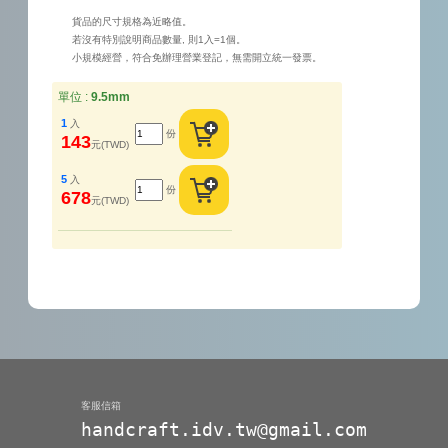
貨品的尺寸規格為近略值。
若沒有特別說明商品數量, 則1入=1個。
小規模經營，符合免辦理營業登記，無需開立統一發票。
單位 :
9.5mm
1
入
份
143
元(TWD)
5
入
份
678
元(TWD)
客服信箱
handcraft.idv.tw@gmail.com