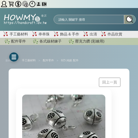
手工藝材料
串串珠
飾品 & 手作
出清
作品欣賞
配件零件
各式線材鍊子
壓克力鑽 (彩繪用)
目前位置 ：
手工藝材料
>
配件零件
>
925 純銀 配件
回上一頁