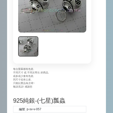
每台螢幕都有色差,
不同尺寸 或 不同次寄出 的商品,
或多或少會有色差,
同尺寸也有公差,
只能以實品為主唷~
敬請見諒! 感謝您
925純銀-(七星)瓢蟲
編號
p-sv-v-057