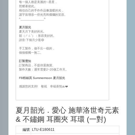
每一個人都是美麗的✨星星，
照耀著彼此。
相信自己的手作作品像溫暖的光，
讓宇宙增添一些光亮和燦爛的笑容。
^_____________^
夏月韶光
夏天月下美好的光。
韶（ㄕㄠˊ）：形容美好的。
諧音:下個月少逛😄
手工製作，做不出一樣的，
個個都獨一無二。
訂製需知
訂製商品，不提供退換貨。
製作天數：通常需要2~20個工作天。
FB粉絲頁
Summermoon 夏月韶光
感謝您的支持! 敬祝 幸福喜悅🙏❤️
夏月韶光．愛心 施華洛世奇元素
& 不鏽鋼 耳圈夾 耳環 (一對)
編號
LTU-E180611