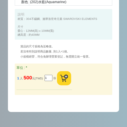
顏色
(202)水藍(Aquamarine)
說明
材質：304不鏽鋼、施華洛世奇元素 SWAROVSKI ELEMENTS

尺寸

愛心 : 12MM(高) x 10MM(寬)

貨品的尺寸規格為近略值。
若沒有特別說明商品數量, 則1入=1個。
小規模經營，符合免辦理營業登記，無需開立統一發票。
單位 :
*
500
份
1
入
元(TWD)