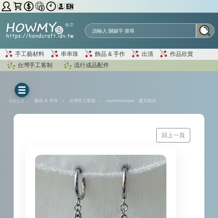
手工藝材料
串串珠
飾品 & 手作
出清
作品欣賞
台灣手工客制
流行成品配件
目前位置 ：
飾品 & 手作
>
台灣手工客制
>
summermoon 夏月韶光
回上一頁