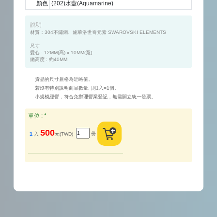
顏色
(202)水藍(Aquamarine)
說明
材質：304不鏽鋼、施華洛世奇元素 SWAROVSKI ELEMENTS

尺寸

愛心 : 12MM(高) x 10MM(寬)

貨品的尺寸規格為近略值。
若沒有特別說明商品數量, 則1入=1個。
小規模經營，符合免辦理營業登記，無需開立統一發票。
單位 :
*
500
份
1
入
元(TWD)