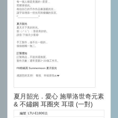
每一個人都是美麗的✨星星，
照耀著彼此。
相信自己的手作作品像溫暖的光，
讓宇宙增添一些光亮和燦爛的笑容。
^_____________^
夏月韶光
夏天月下美好的光。
韶（ㄕㄠˊ）：形容美好的。
諧音:下個月少逛😄
手工製作，做不出一樣的，
個個都獨一無二。
訂製需知
訂製商品，不提供退換貨。
製作天數：通常需要2~20個工作天。
FB粉絲頁
Summermoon 夏月韶光
感謝您的支持! 敬祝 幸福喜悅🙏❤️
夏月韶光．愛心 施華洛世奇元素
& 不鏽鋼 耳圈夾 耳環 (一對)
編號
LTU-E180611