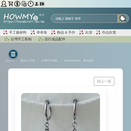
手工藝材料
串串珠
飾品 & 手作
出清
作品欣賞
台灣手工客制
流行成品配件
目前位置 ：
飾品 & 手作
>
台灣手工客制
>
summermoon 夏月韶光
回上一頁