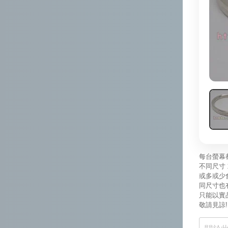
每台螢幕
不同尺寸 
或多或少
同尺寸也
只能以實
敬請見諒!