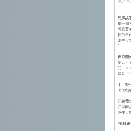
關於
品牌故
每一個
照耀著
相信自
讓宇宙
^____
夏月韶
夏天月
韶（ㄕ
諧音:下
手工製
個個都
訂製需
訂製商
製作天
FB粉絲