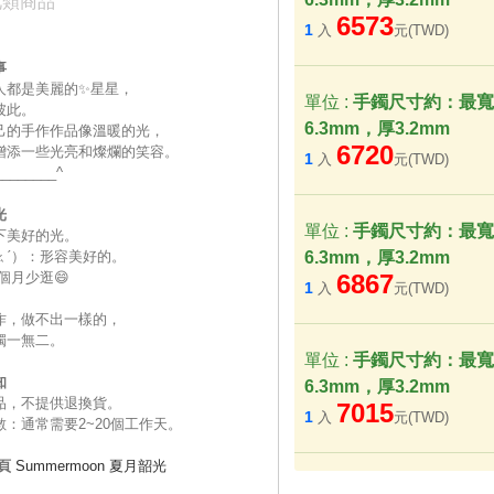
此類商品
6573
1
入
元(TWD)
事
人都是美麗的✨星星，
單位 :
手鐲尺寸約：最寬
彼此。
6.3mm，厚3.2mm
己的手作作品像溫暖的光，
6720
增添一些光亮和燦爛的笑容。
1
入
元(TWD)
_________^
光
單位 :
手鐲尺寸約：最寬
下美好的光。
ㄠˊ）：形容美好的。
6.3mm，厚3.2mm
個月少逛😄
6867
1
入
元(TWD)
作，做不出一樣的，
獨一無二。
單位 :
手鐲尺寸約：最寬
知
6.3mm，厚3.2mm
品，不提供退換貨。
7015
1
入
元(TWD)
數：通常需要2~20個工作天。
頁
Summermoon 夏月韶光