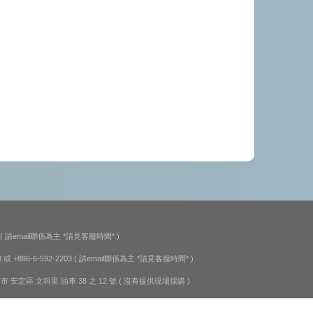
服
( 請email聯係為主 *請見客服時間* )
3 或 +886-6-592-2203
( 請email聯係為主 *請見客服時間* )
台南市 安定區 文科里 油車 38 之 12 號 ( 沒有提供現場採購 )