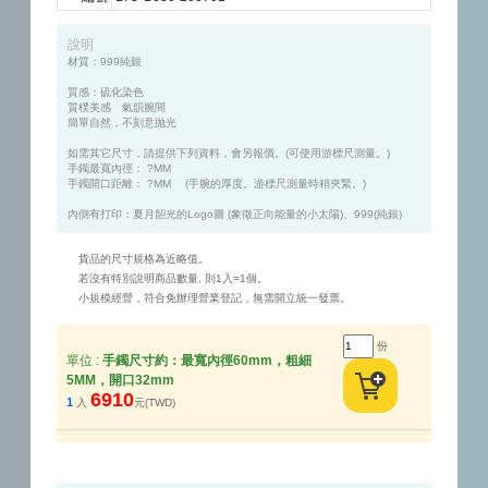
說明
材質：999純銀

質感：硫化染色 

質樸美感　氣韻腕間

簡單自然，不刻意抛光

如需其它尺寸，請提供下列資料，會另報價。(可使用游標尺測量。)

手鐲最寬內徑： ?MM

手鐲開口距離： ?MM 　(手腕的厚度。游標尺測量時稍夾緊。)

貨品的尺寸規格為近略值。
若沒有特別說明商品數量, 則1入=1個。
小規模經營，符合免辦理營業登記，無需開立統一發票。
份
單位 :
手鐲尺寸約：最寬內徑60mm，粗細
5MM，開口32mm
6910
1
入
元(TWD)