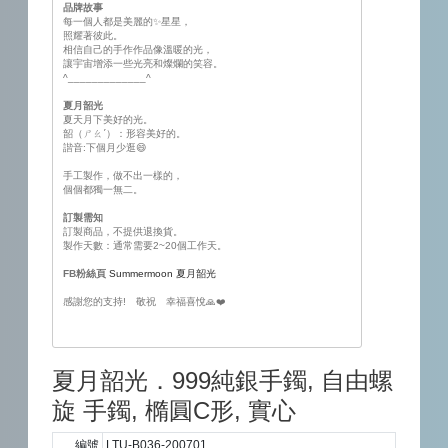
品牌故事
每一個人都是美麗的✨星星，
照耀著彼此。
相信自己的手作作品像溫暖的光，
讓宇宙增添一些光亮和燦爛的笑容。
^_____________^
夏月韶光
夏天月下美好的光。
韶（ㄕㄠˊ）：形容美好的。
諧音:下個月少逛😄
手工製作，做不出一樣的，
個個都獨一無二。
訂製需知
訂製商品，不提供退換貨。
製作天數：通常需要2~20個工作天。
FB粉絲頁
Summermoon 夏月韶光
感謝您的支持! 敬祝 幸福喜悅🙏❤️
夏月韶光．999純銀手鐲, 自由螺
旋 手鐲, 橢圓C形, 實心
編號
LTU-B036-200701