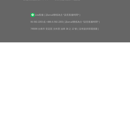
Line客服
( 請email聯係為主 *請見客服時間* )
06-592-2203 或 +886-6-592-2203
( 請email聯係為主 *請見客服時間* )
745006 台南市 安定區 文科里 油車 38 之 12 號 ( 沒有提供現場採購 )