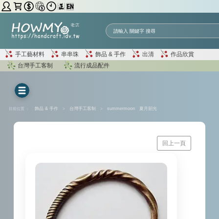
手工藝材料
串串珠
飾品 & 手作
出清
作品欣賞
台灣手工客制
流行成品配件
目前位置 ：
飾品 & 手作
>
台灣手工客制
>
summermoon 夏月韶光
回上一頁