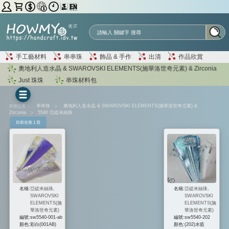
手工藝材料
串串珠
飾品 & 手作
出清
作品欣賞
奧地利人造水晶 & SWAROVSKI ELEMENTS(施華洛世奇元素) & Zirconia
Just 珠珠
串珠材料包
目前位置 ：
串串珠
>
奧地利人造水晶 & SWAROVSKI ELEMENTS(施華洛世奇元素) &
Zirconia
>
5540 亞緹米絲珠
目前在第 1 頁
名稱:
亞緹米絲珠,
名稱:
亞緹米絲珠,
SWAROVSKI
SWAROVSKI
ELEMENTS(施
ELEMENTS(施
華洛世奇元素)
華洛世奇元素)
編號:
sw5540-001-ab
編號:
sw5540-202
顏色:
彩白(001AB)
顏色:
(202)水藍