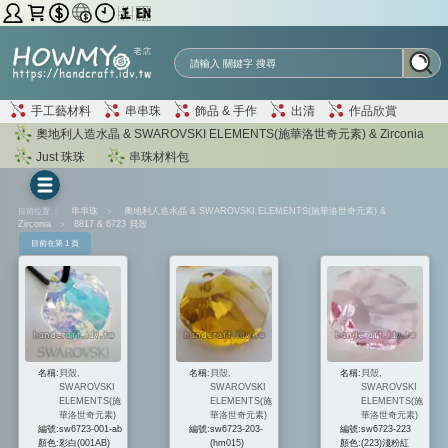
手工藝材料
串串珠
飾品 & 手作
出清
作品欣賞
奧地利人造水晶 & SWAROVSKI ELEMENTS(施華洛世奇元素) & Zirconia
Just 珠珠
串珠材料包
目前位置 ：
串串珠
>
奧地利人造水晶 & SWAROVSKI ELEMENTS(施華洛世奇元素) &
Zirconia
>
8817 & 6723 貝殼
目前在第 1 頁
名稱:
貝殼,
名稱:
貝殼,
名稱:
貝殼,
SWAROVSKI
SWAROVSKI
SWAROVSKI
ELEMENTS(施
ELEMENTS(施
ELEMENTS(施
華洛世奇元素)
華洛世奇元素)
華洛世奇元素)
編號:
sw6723-001-ab
編號:
sw6723-203-
編號:
sw6723-223
顏色:
彩白(001AB)
(hm015)
顏色:
(223)淺粉紅