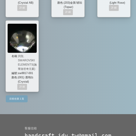
(Crystal AB)
顏色:
(203)金黃/琥珀
(Light Rose)
(Topaz)
名稱:
貝殼,
SWAROVSKI
ELEMENTS(施
華洛世奇元素)
編號:
sw8817-001
顏色:
(001) 透明白
(Crystal)
目前在第 1 頁
客服信箱
handcraft.idv.tw@gmail.com