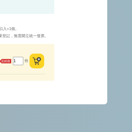
1入=1個。
業登記，無需開立統一發票。
份
促銷價