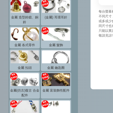
每台螢幕
不同尺寸 
金屬 造型鈴鐺、銅
(金屬) 耳環耳針
或多或少
鈴
同尺寸也
只能以實
敬請見諒!
金屬 各式零件
金屬 髮飾
金屬 扣頭
金屬 鑰匙圈
金屬(仿古)復古 合金
金屬 富裝飾性配件
配件