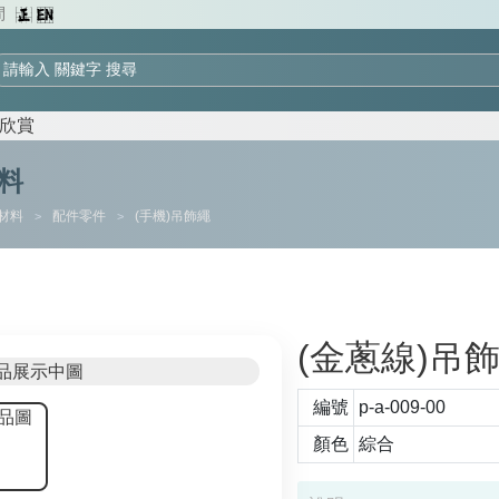
間
欣賞
料
材料
配件零件
(手機)吊飾繩
>
>
(金蔥線)吊
編號
p-a-009-00
顏色
綜合