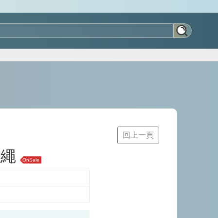
回上一頁
飾繩
OnSale