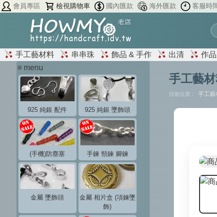
會員專區
檢視購物車
國內匯款
海外匯款
客服時
手工藝材料
串串珠
飾品 & 手作
出清
作品
≡ menu
手工藝材
手工藝
目前位置 :
925 純銀 配件
925 純銀 墜飾頭
(手機)防塵塞
手鍊 頸鍊 腳鍊
金屬 墜飾頭
金屬 相片盒 (項鍊墜
飾)