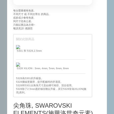
每台螢幕都有色差,
不同尺寸 或 不同次寄出 的商品,
或多或少會有色差,
同尺寸也有公差,
只能以實品為主唷~
敬請見諒! 感謝您
關於此類商品
5301 和 5328,2.5mm
5328 XILION : 3mm, 4mm, 5mm, 6mm, 8mm
5328為5301的升級版。
5328腰線更圓滑，提升配戴時的舒適度。
5328和5301尖角珠尺寸及結構可相容、混合使用。
5328除了2.5mm過於袖珍難以升級，其它5328皆為XILION(施
亮)系列。
尖角珠, SWAROVSKI
ELEMENTS(施華洛世奇元素)