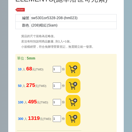
OnSale
編號
sw5301or5328-208-(hm023)
顏色
(208)暗紅(Siam)
貨品的尺寸規格為近略值。
若沒有特別說明商品數量, 則1入=1個。
小規模經營，符合免辦理營業登記，無需開立統一發票。
單位 :
5mm
68
份
10
入
元(TWD)
275
份
50
入
元(TWD)
495
份
100
入
元(TWD)
1319
份
300
入
元(TWD)