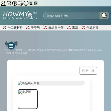
手工藝材料
串串珠
飾品 & 手作
出清
作品欣賞
串串珠
目前位置 :
串串珠
>
奧地利人造水晶 & SWAROVSKI ELEMENTS(施華洛世奇元素) & Zirconia
>
5301 或 5328 尖角珠
回上一頁