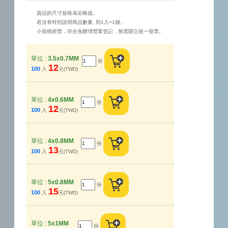
貨品的尺寸規格為近略值。
若沒有特別說明商品數量, 則1入=1個。
小規模經營，符合免辦理營業登記，無需開立統一發票。
單位 :
3.5x0.7MM
份
12
100
入
元(TWD)
單位 :
4x0.6MM
份
12
100
入
元(TWD)
單位 :
4x0.8MM
份
13
100
入
元(TWD)
單位 :
5x0.8MM
份
15
100
入
元(TWD)
單位 :
5x1MM
份