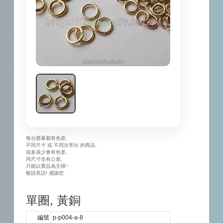
每台螢幕都有色差,
不同尺寸 或 不同次寄出 的商品,
或多或少會有色差,
同尺寸也有公差,
只能以實品為主唷~
敬請見諒! 感謝您
單圈, 黃銅
編號
p-p004-a-8