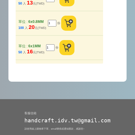
13
50
入
元(TWD)
單位 :
6x0.8MM
份
20
100
入
元(TWD)
單位 :
6x1MM
份
16
50
入
元(TWD)
客服信箱
handcraft.idv.tw@gmail.com
請使用線上購物車下單、email聯係或通知匯款，感謝您~