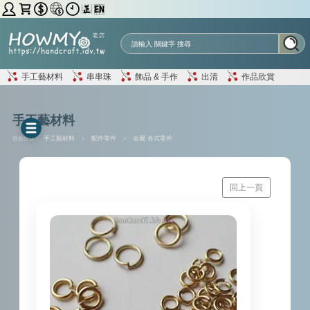
手工藝材料
串串珠
飾品 & 手作
出清
作品欣賞
手工藝材料
目前位置 :
手工藝材料
>
配件零件
>
金屬 各式零件
回上一頁