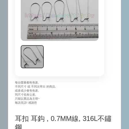
每台螢幕都有色差,
不同尺寸 或 不同次寄出 的商品,
或多或少會有色差,
同尺寸也有公差,
只能以實品為主唷~
敬請見諒! 感謝您
耳扣 耳鈎 , 0.7MM線, 316L不鏽
鋼