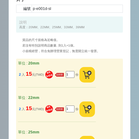
編號
p-e001d-sl
說明
高度：20MM、22MM、25MM、33MM、39MM
貨品的尺寸規格為近略值。
若沒有特別說明商品數量, 則1入=1個。
小規模經營，符合免辦理營業登記，無需開立統一發票。
單位 :
20mm
15
2
入
元(TWD)
份
促銷價
單位 :
22mm
15
2
入
元(TWD)
份
促銷價
單位 :
25mm