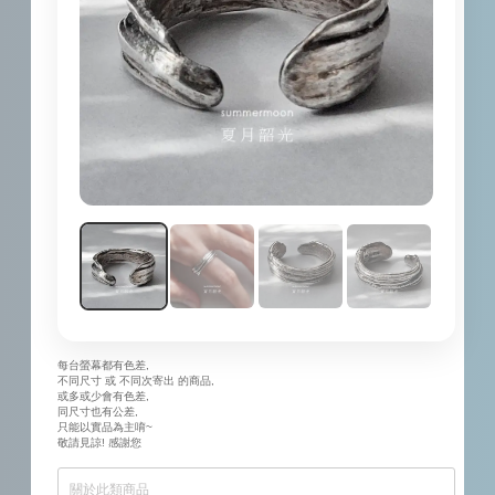
每台螢幕都有色差,
不同尺寸 或 不同次寄出 的商品,
或多或少會有色差,
同尺寸也有公差,
只能以實品為主唷~
敬請見諒! 感謝您
關於此類商品