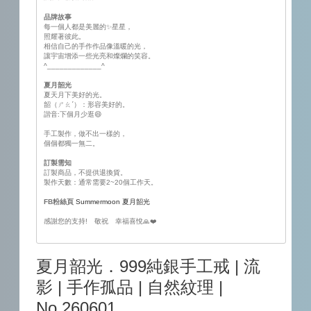
品牌故事
每一個人都是美麗的✨星星，
照耀著彼此。
相信自己的手作作品像溫暖的光，
讓宇宙增添一些光亮和燦爛的笑容。
^_____________^
夏月韶光
夏天月下美好的光。
韶（ㄕㄠˊ）：形容美好的。
諧音:下個月少逛😄
手工製作，做不出一樣的，
個個都獨一無二。
訂製需知
訂製商品，不提供退換貨。
製作天數：通常需要2~20個工作天。
FB粉絲頁
Summermoon 夏月韶光
感謝您的支持! 敬祝 幸福喜悅🙏❤️
夏月韶光．999純銀手工戒 | 流
影 | 手作孤品 | 自然紋理 |
No.260601