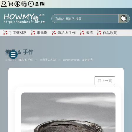
手工藝材料
串串珠
飾品 & 手作
出清
作品欣賞
飾品 & 手作
目前位置 :
飾品 & 手作
>
台灣手工客制
>
summermoon 夏月韶光
回上一頁