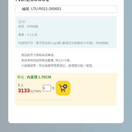
編號
LTU-R021-260601
說明
材質：999純銀

重量：5.1公克

貨品的尺寸規格為近略值。
若沒有特別說明商品數量, 則1入=1個。
小規模經營，符合免辦理營業登記，無需開立統一發票。
單位 :
內直徑 1.70CM
1
入
份
3133
元(TWD)