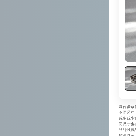
每台螢幕
不同尺寸 
或多或少
同尺寸也
只能以實
敬請見諒!