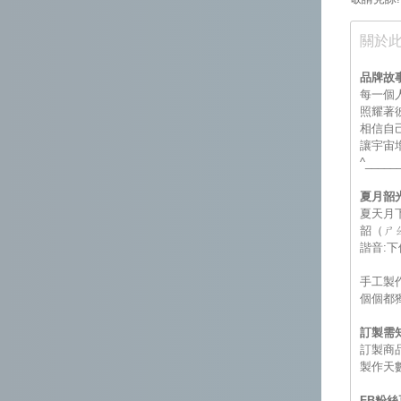
關於
品牌故
每一個
照耀著
相信自
讓宇宙
^____
夏月韶
夏天月
韶（ㄕ
諧音:下
手工製
個個都
訂製需
訂製商
製作天
FB粉絲