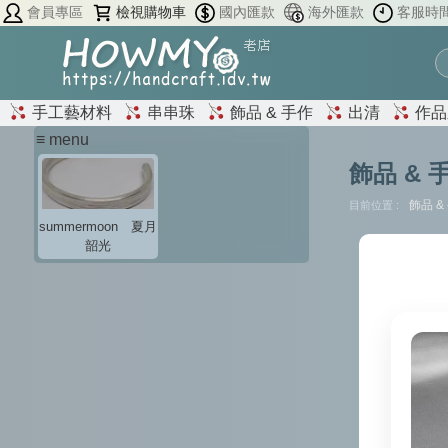
會員專區
檢視購物車
國內匯款
海外匯款
客服時
手工藝材料
串串珠
飾品 & 手作
出清
作品
≡ menu
飾品 & 
飾品 &
目前位置 :
summermoon 夏月
韶光