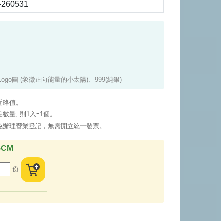
-260531
go圖 (象徵正向能量的小太陽)、999(純銀)
近略值。
數量, 則1入=1個。
免辦理營業登記，無需開立統一發票。
5CM
份