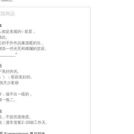
此類商品
事
人都是美麗的✨星星，
彼此。
己的手作作品像溫暖的光，
增添一些光亮和燦爛的笑容。
_________^
光
下美好的光。
ㄠˊ）：形容美好的。
個月少逛😄
作，做不出一樣的，
獨一無二。
知
品，不提供退換貨。
數：通常需要2~20個工作天。
頁
Summermoon 夏月韶光