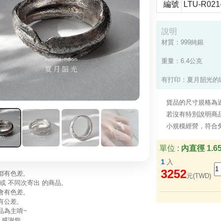
編號
LTU-R021
說明
材質：999純銀

重量：6.4公克

有打印：夏月韶光的Lo
貨品的尺寸規格為
若沒有特別說明商品
小規模經營，符合
單位 :
內直徑 1.6
1
入
3252
都有色差,
元(TWD)
或 不同次寄出 的商品,
會有色差,
有公差,
品為主唷~
 感謝您