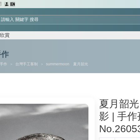
間
欣賞
手作
 手作
台灣手工客制
summermoon 夏月韶光
>
>
夏月韶光．
影 | 手作
No.2605