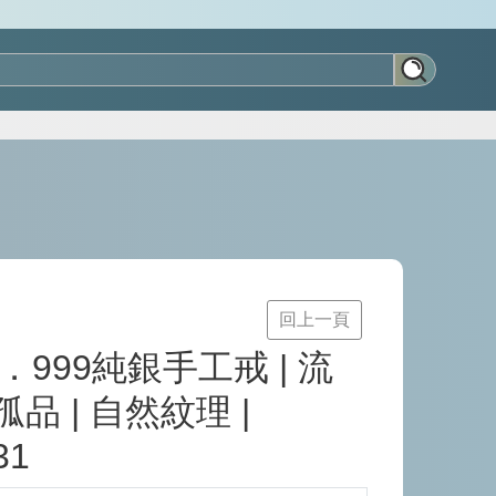
回上一頁
999純銀手工戒 | 流
孤品 | 自然紋理 |
31