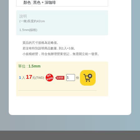
顏色
黑色 + 深咖啡
說明
(一條)長度約42cm 

1.5mm(線粗) 
貨品的尺寸規格為近略值。
若沒有特別說明商品數量, 則1入=1個。
小規模經營，符合免辦理營業登記，無需開立統一發票。
單位 :
1.5mm
17
1
入
元(TWD)
份
促銷價