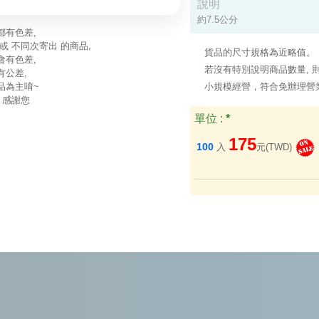
說明
約7.5公分 
都有色差,
或 不同次寄出 的商品,
貨品的尺寸規格為近略值。
會有色差,
若沒有特別說明商品數量, 則
有公差,
品為主唷~
小規模經營，符合免辦理營
 感謝您
單位 :
*
175
100
入
元(TWD)