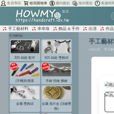
會員專區
檢視購物車
國內匯款
海外匯款
客服時
手工藝材料
串串珠
飾品 & 手作
出清
作品
≡ menu
手工藝材
手工藝
目前位置 :
925 純銀 配件
925 純銀 墜飾頭
(手機)防塵塞
手鍊 頸鍊 腳鍊
金屬 墜飾頭
金屬 相片盒 (項鍊墜
飾)