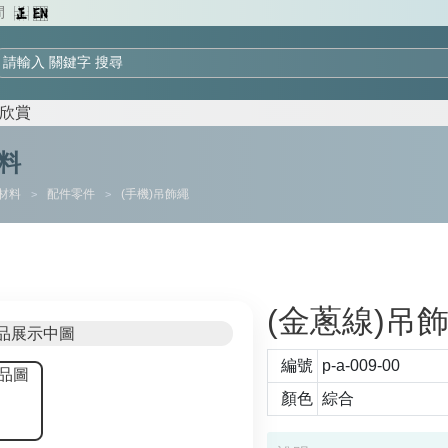
間
欣賞
料
材料
配件零件
(手機)吊飾繩
>
>
(金蔥線)吊
編號
p-a-009-00
顏色
綜合