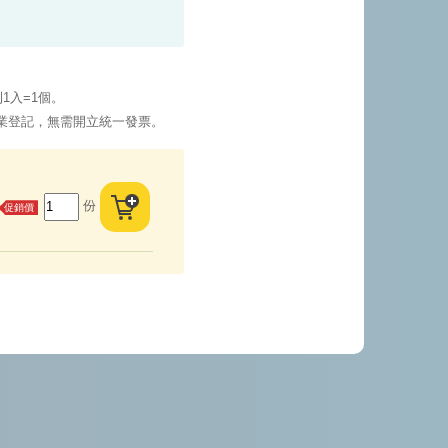
1入=1個。
業登記，無需開立統一發票。
份
促銷價