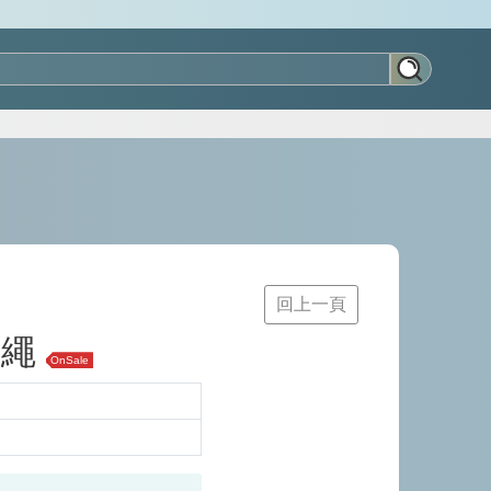
回上一頁
飾繩
OnSale