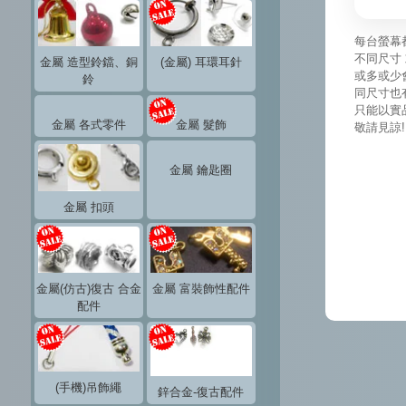
每台螢幕
不同尺寸 
金屬 造型鈴鐺、銅
(金屬) 耳環耳針
或多或少
鈴
同尺寸也
只能以實
金屬 各式零件
金屬 髮飾
敬請見諒!
金屬 鑰匙圈
金屬 扣頭
金屬(仿古)復古 合金
金屬 富裝飾性配件
配件
(手機)吊飾繩
鋅合金-復古配件