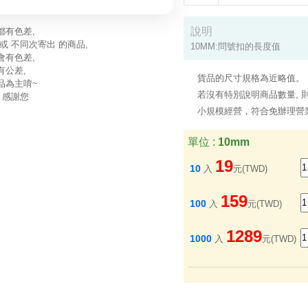
說明
都有色差,
或 不同次寄出 的商品,
10MM:問號扣的長度值 
會有色差,
有公差,
貨品的尺寸規格為近略值。
品為主唷~
若沒有特別說明商品數量, 則
 感謝您
小規模經營，符合免辦理營
單位 :
10mm
19
10
入
元(TWD)
159
100
入
元(TWD)
1289
1000
入
元(TWD)