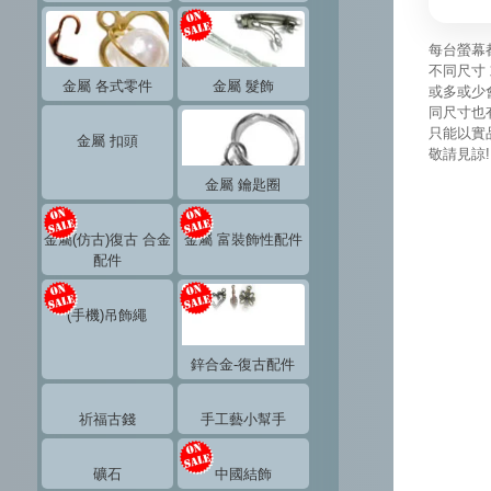
每台螢幕
不同尺寸 
金屬 各式零件
金屬 髮飾
或多或少
同尺寸也
只能以實
金屬 扣頭
敬請見諒!
金屬 鑰匙圈
金屬(仿古)復古 合金
金屬 富裝飾性配件
配件
(手機)吊飾繩
鋅合金-復古配件
祈福古錢
手工藝小幫手
礦石
中國結飾