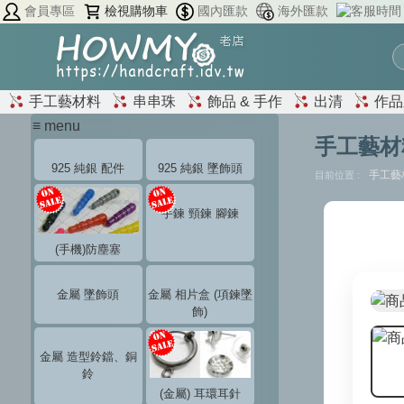
會員專區
檢視購物車
國內匯款
海外匯款
手工藝材料
串串珠
飾品 & 手作
出清
作品
≡ menu
手工藝材
925 純銀 配件
925 純銀 墜飾頭
手工藝
目前位置 :
手鍊 頸鍊 腳鍊
(手機)防塵塞
金屬 墜飾頭
金屬 相片盒 (項鍊墜
飾)
金屬 造型鈴鐺、銅
鈴
(金屬) 耳環耳針