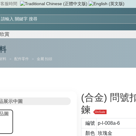
客服時間
欣賞
料
材料
配件零件
金屬 扣頭
>
>
(合金) 問
鍊
OnSale
編號
p-l-008a-6
顏色
玫瑰金