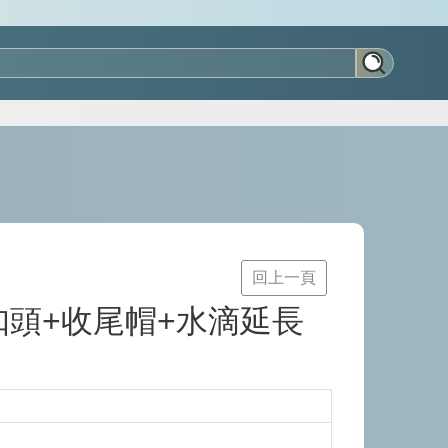
回上一頁
號扣頭+收尾帽+水滴延長