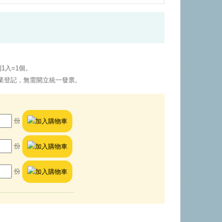
1入=1個。
業登記，無需開立統一發票。
份
份
份