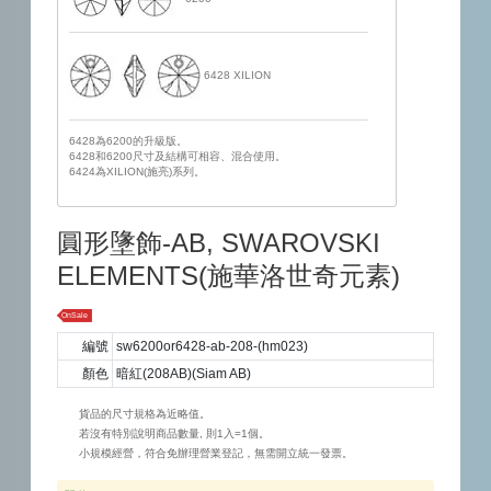
6428 XILION
6428為6200的升級版。
6428和6200尺寸及結構可相容、混合使用。
6424為XILION(施亮)系列。
圓形墬飾-AB, SWAROVSKI
ELEMENTS(施華洛世奇元素)
OnSale
編號
sw6200or6428-ab-208-(hm023)
顏色
暗紅(208AB)(Siam AB)
貨品的尺寸規格為近略值。
若沒有特別說明商品數量, 則1入=1個。
小規模經營，符合免辦理營業登記，無需開立統一發票。