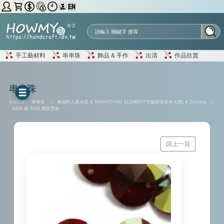
手工藝材料
串串珠
飾品 & 手作
出清
作品欣賞
串串珠
目前位置 :
串串珠
>
奧地利人造水晶 & SWAROVSKI ELEMENTS(施華洛世奇元素) & Zirconia
>
6200 或 6428 圓形墜飾
回上一頁