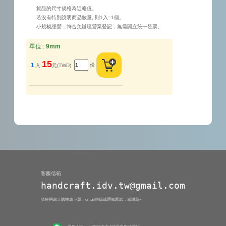
貨品的尺寸規格為近略值。
若沒有特別說明商品數量, 則1入=1個。
小規模經營，符合免辦理營業登記，無需開立統一發票。
單位 :
9mm
15
份
1
入
元(TWD)
客服信箱
handcraft.idv.tw@gmail.com
請使用線上購物車下單、email聯係或通知匯款，感謝您~