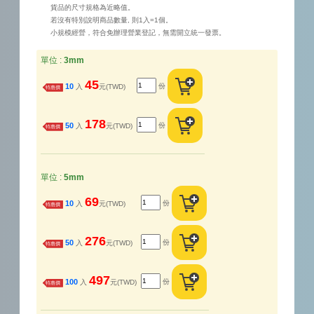
貨品的尺寸規格為近略值。
若沒有特別說明商品數量, 則1入=1個。
小規模經營，符合免辦理營業登記，無需開立統一發票。
單位 :
3mm
45
份
10
入
元(TWD)
特惠價
178
份
50
入
元(TWD)
特惠價
單位 :
5mm
69
份
10
入
元(TWD)
特惠價
276
份
50
入
元(TWD)
特惠價
497
份
100
入
元(TWD)
特惠價