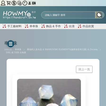
手工藝材料
串串珠
飾品 & 手作
出清
作品欣賞
串串珠
目前位置 :
串串珠
>
奧地利人造水晶 & SWAROVSKI ELEMENTS(施華洛世奇元素) & Zirconia
>
5301 或 5328 尖角珠
回上一頁