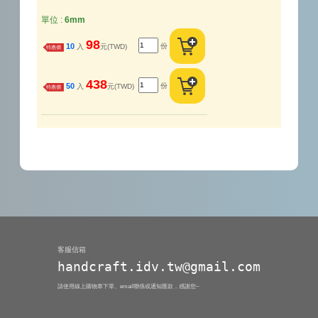
單位 :
6mm
98
份
10
入
元(TWD)
特惠價
438
份
50
入
元(TWD)
特惠價
客服信箱
handcraft.idv.tw@gmail.com
請使用線上購物車下單、email聯係或通知匯款，感謝您~