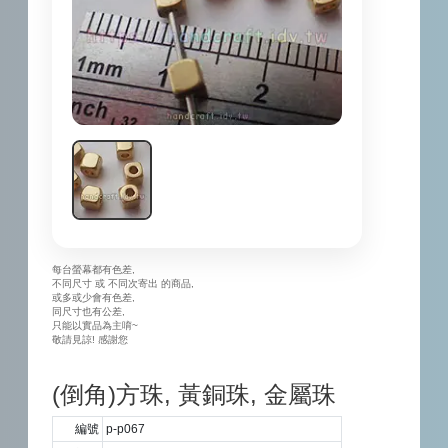
每台螢幕都有色差,
不同尺寸 或 不同次寄出 的商品,
或多或少會有色差,
同尺寸也有公差,
只能以實品為主唷~
敬請見諒! 感謝您
(倒角)方珠, 黃銅珠, 金屬珠
編號
p-p067