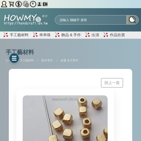
手工藝材料
串串珠
飾品 & 手作
出清
作品欣賞
手工藝材料
目前位置 :
手工藝材料
>
配件零件
>
金屬 各式零件
回上一頁