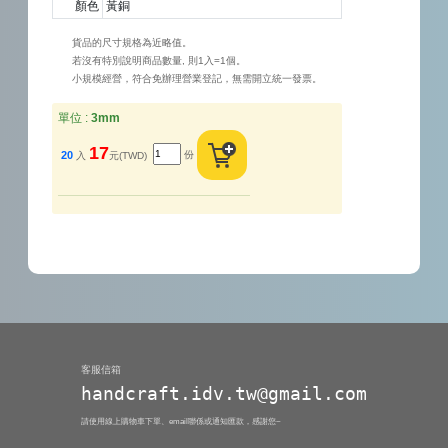
顏色
黃銅
貨品的尺寸規格為近略值。
若沒有特別說明商品數量, 則1入=1個。
小規模經營，符合免辦理營業登記，無需開立統一發票。
單位 :
3mm
17
份
20
入
元(TWD)
客服信箱
handcraft.idv.tw@gmail.com
請使用線上購物車下單、email聯係或通知匯款，感謝您~