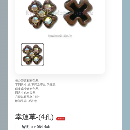
每台螢幕都有色差,
不同尺寸 或 不同次寄出 的商品,
或多或少會有色差,
同尺寸也有公差,
只能以實品為主唷~
敬請見諒! 感謝您
幸運草-(4孔)
OnSale
編號
p-v-064-4ab