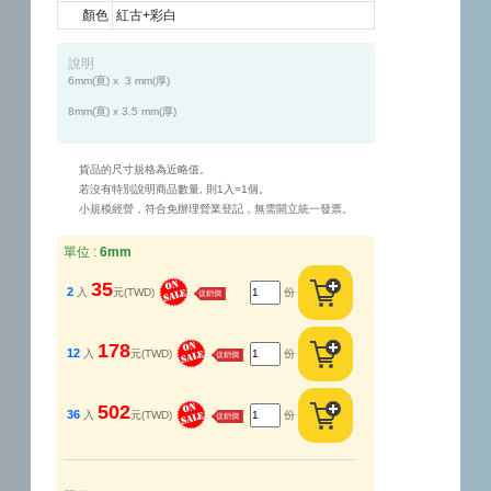
顏色
紅古+彩白
說明
6mm(寛) x  3 mm(厚)  

8mm(寛) x 3.5 mm(厚) 
貨品的尺寸規格為近略值。
若沒有特別說明商品數量, 則1入=1個。
小規模經營，符合免辦理營業登記，無需開立統一發票。
單位 :
6mm
35
2
入
元(TWD)
份
促銷價
178
12
入
元(TWD)
份
促銷價
502
36
入
元(TWD)
份
促銷價