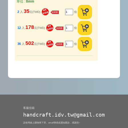
單位 :
8mm
35
2
入
元(TWD)
份
促銷價
178
12
入
元(TWD)
份
促銷價
502
36
入
元(TWD)
份
促銷價
客服信箱
handcraft.idv.tw@gmail.com
請使用線上購物車下單、email聯係或通知匯款，感謝您~