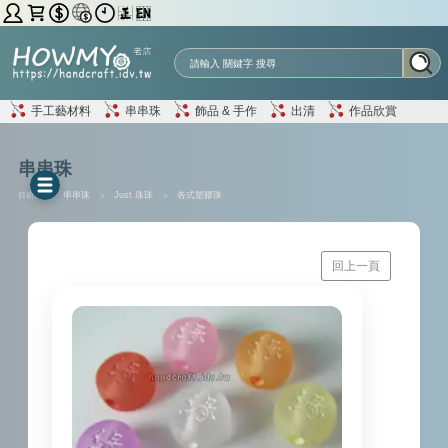
手工藝材料
串串珠
飾品 & 手作
出清
作品欣賞
串串珠
目前位置 :
串串珠
>
Just 珠珠
>
各式塑膠珠
回上一頁