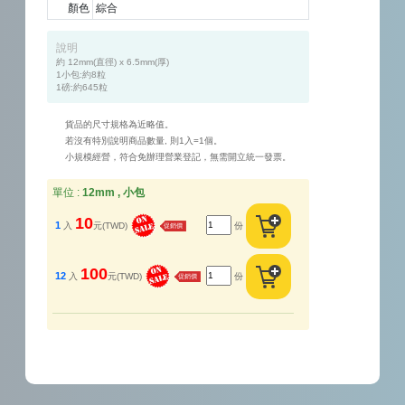
顏色
綜合
說明
約 12mm(直徑) x 6.5mm(厚)

1小包:約8粒

1磅:約645粒
貨品的尺寸規格為近略值。
若沒有特別說明商品數量, 則1入=1個。
小規模經營，符合免辦理營業登記，無需開立統一發票。
單位 :
12mm , 小包
10
1
入
元(TWD)
份
促銷價
100
12
入
元(TWD)
份
促銷價