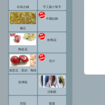
祈福古錢
手工藝小幫手
中國結飾
礦石
軟陶花
陶瓷花
亮片
相思豆、星砂、陶珠
玻璃瓶
活動眼
貝殼
吸盤