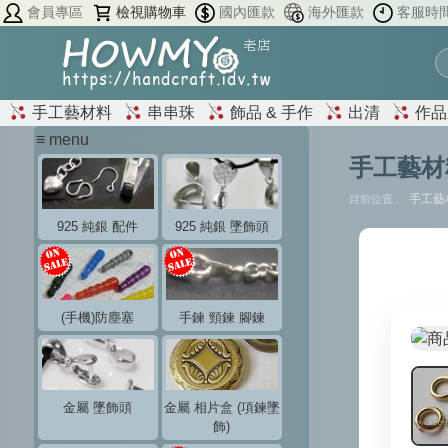
會員專區
檢視購物車
國內匯款
海外匯款
客服時
手工藝材料
串串珠
飾品 & 手作
出清
作品
≡ menu
手工藝材
手工藝
目前位置 :
925 純銀 配件
925 純銀 墜飾頭
(手機)防塵塞
手鍊 頸鍊 腳鍊
金屬 墜飾頭
金屬 相片盒 (項鍊墜
飾)