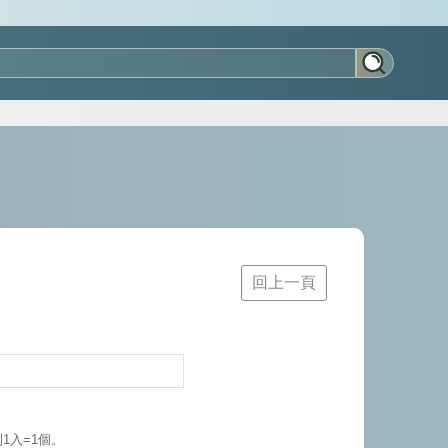
回上一頁
1入=1個。