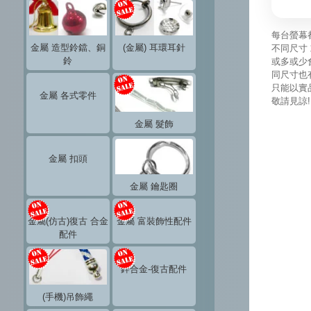
每台螢幕
金屬 造型鈴鐺、銅
(金屬) 耳環耳針
不同尺寸 
鈴
或多或少
同尺寸也
只能以實
金屬 各式零件
敬請見諒!
金屬 髮飾
金屬 扣頭
金屬 鑰匙圈
金屬(仿古)復古 合金
金屬 富裝飾性配件
配件
鋅合金-復古配件
(手機)吊飾繩