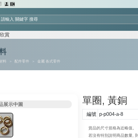
間
欣賞
料
材料
配件零件
金屬 各式零件
>
>
單圈, 黃銅
編號
p-p004-a-8
貨品的尺寸規格為近略值。
若沒有特別說明商品數量, 則