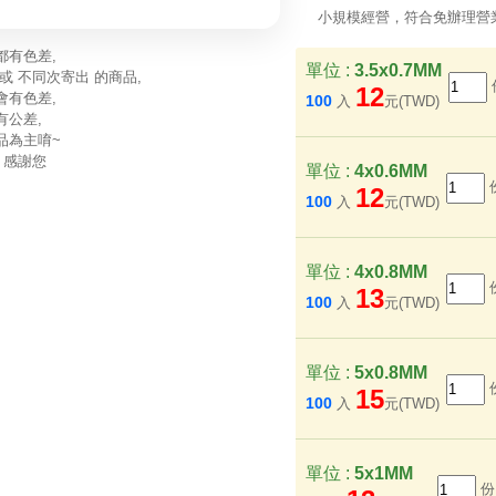
小規模經營，符合免辦理營
都有色差,
單位 :
3.5x0.7MM
或 不同次寄出 的商品,
12
會有色差,
100
入
元(TWD)
有公差,
品為主唷~
 感謝您
單位 :
4x0.6MM
12
100
入
元(TWD)
單位 :
4x0.8MM
13
100
入
元(TWD)
單位 :
5x0.8MM
15
100
入
元(TWD)
單位 :
5x1MM