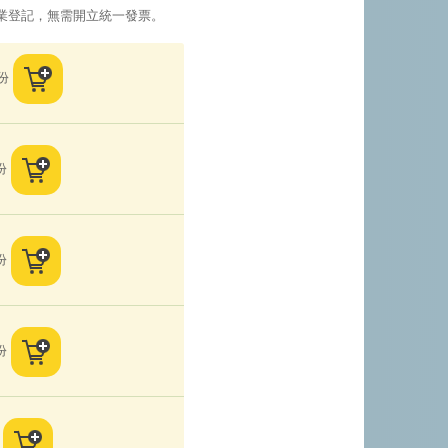
業登記，無需開立統一發票。
份
份
份
份
份