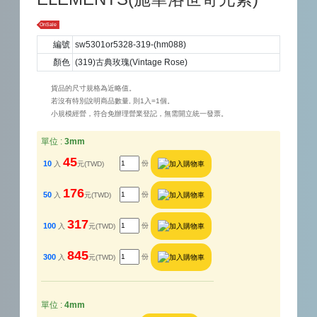
OnSale
編號
sw5301or5328-319-(hm088)
顏色
(319)古典玫瑰(Vintage Rose)
貨品的尺寸規格為近略值。
若沒有特別說明商品數量, 則1入=1個。
小規模經營，符合免辦理營業登記，無需開立統一發票。
單位 :
3mm
45
10
份
入
元(TWD)
176
50
份
入
元(TWD)
317
100
份
入
元(TWD)
845
300
份
入
元(TWD)
單位 :
4mm