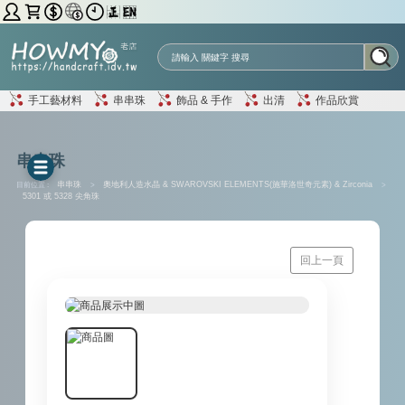
手工藝材料
串串珠
飾品 & 手作
出清
作品欣賞
串串珠
目前位置 :
串串珠
>
奧地利人造水晶 & SWAROVSKI ELEMENTS(施華洛世奇元素) & Zirconia
>
5301 或 5328 尖角珠
回上一頁