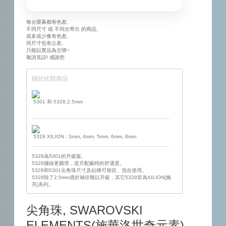
每台螢幕都有色差,
不同尺寸 或 不同次寄出 的商品,
或多或少會有色差,
同尺寸也有公差,
只能以實品為主唷~
敬請見諒! 感謝您
關於此類商品
5301 和 5328,2.5mm
5328 XILION : 3mm, 4mm, 5mm, 6mm, 8mm
5328為5301的升級版。
5328腰線更圓滑，提升配戴時的舒適度。
5328和5301尖角珠尺寸及結構可相容、混合使用。
5328除了2.5mm過於袖珍難以升級，其它5328皆為XILION(施
亮)系列。
尖角珠, SWAROVSKI
ELEMENTS(施華洛世奇元素)