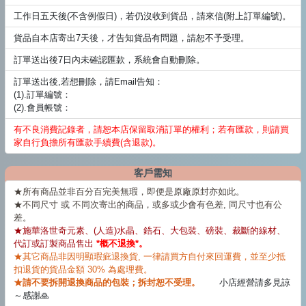
工作日五天後(不含例假日)，若仍沒收到貨品，請來信(附上訂單編號)。
貨品自本店寄出7天後，才告知貨品有問題，請恕不予受理。
訂單送出後7日內未確認匯款，系統會自動刪除。
訂單送出後,若想刪除，請Email告知：
(1).訂單編號：
(2).會員帳號：
有不良消費記錄者，請恕本店保留取消訂單的權利；若有匯款，則請買
家自行負擔所有匯款手續費(含退款)。
客戶需知
★所有商品並非百分百完美無瑕，即便是原廠原封亦如此。
★不同尺寸 或 不同次寄出的商品，或多或少會有色差, 同尺寸也有公
差。
★施華洛世奇元素、(人造)水晶、鋯石、大包裝、磅裝、裁斷的線材、
代訂或訂製商品售出
*概不退換*。
★其它商品非因明顯瑕疵退換貨, 一律請買方自付來回運費，並至少抵
扣退貨的貨品金額 30% 為處理費。
★請不要拆開退換商品的包裝；拆封恕不受理。
小店經營請多見諒
～感謝🙏