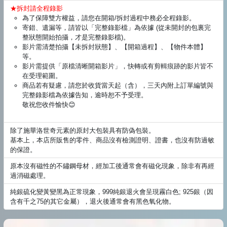
★拆封請全程錄影
為了保障雙方權益，請您在開箱/拆封過程中務必全程錄影。
寄錯、遺漏等，請皆以「完整錄影檔」為依據 (從未開封的包裏完
整狀態開始拍攝，才是完整錄影檔)。
影片需清楚拍攝【未拆封狀態】、【開箱過程】、【物件本體】
等。
影片需提供「原檔清晰開箱影片」，快轉或有剪輯痕跡的影片皆不
在受理範圍。
商品若有疑慮，請您於收貨當天起（含），三天內附上訂單編號與
完整錄影檔為依據告知，逾時恕不予受理。
敬祝您收件愉快😊
除了施華洛世奇元素的原封大包裝具有防偽包裝。
基本上，本店所販售的零件、商品沒有檢測證明、證書，也沒有防過敏
的保證。
原本沒有磁性的不鏽鋼母材，經加工後通常會有磁化現象，除非有再經
過消磁處理。
純銀硫化變黃變黑為正常現象，999純銀退火會呈現霧白色; 925銀（因
含有千之75的其它金屬），退火後通常會有黑色氧化物。