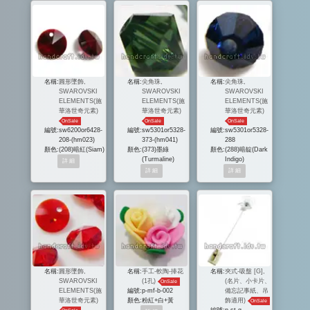
名稱:
圓形墜飾,
名稱:
尖角珠,
名稱:
尖角珠,
SWAROVSKI
SWAROVSKI
SWAROVSKI
ELEMENTS(施
ELEMENTS(施
ELEMENTS(施
華洛世奇元素)
華洛世奇元素)
華洛世奇元素)
OnSale
OnSale
OnSale
編號:
sw6200or6428-
編號:
sw5301or5328-
編號:
sw5301or5328-
208-(hm023)
373-(hm041)
288
顏色:
(208)暗紅(Siam)
顏色:
(373)墨綠
顏色:
(288)暗靛(Dark
(Turmaline)
Indigo)
名稱:
圓形墜飾,
名稱:
手工-軟陶-捧花
名稱:
夾式-吸盤 [G],
SWAROVSKI
(1孔)
(名片、小卡片、
OnSale
ELEMENTS(施
編號:
p-mf-b-002
備忘記事紙、吊
華洛世奇元素)
顏色:
粉紅+白+黃
飾適用)
OnSale
編號:
p-st-g