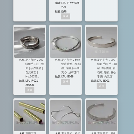
編號:
LTU-P-sw-006-
229
顏色:
藍綠
名稱:
夏月韶光．999
名稱:
夏月韶光．翻轉
名稱:
夏月韶光．999
純銀手工戒 | 流
波浪造型, 999純
純銀手鐲 手工鍛
影 | 手作孤品 |
銀, 橢圓形手鐲,
敲 C形橢圓, 岩
自然紋理 |
實心, 沒有開口
石紋 質感, 實心
No.260531
編號:
LTU-B028
手鐲, 內弧面
編號:
LTU-R021-
編號:
LTU-B001
260531
名稱:
黃銅方管
名稱:
夏月韶光．純銀
名稱:
夏月韶光．999