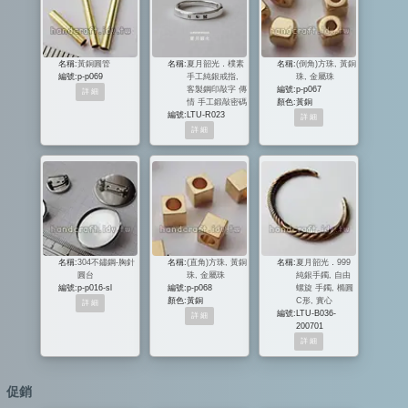
名稱:
黃銅圓管
名稱:
夏月韶光．樸素
名稱:
(倒角)方珠, 黃銅
編號:
p-p069
手工純銀戒指,
珠, 金屬珠
客製鋼印敲字 傳
編號:
p-p067
情 手工鍛敲密碼
顏色:
黃銅
編號:
LTU-R023
名稱:
304不鏽鋼-胸針
名稱:
(直角)方珠, 黃銅
名稱:
夏月韶光．999
圓台
珠, 金屬珠
純銀手鐲, 自由
編號:
p-p016-sl
編號:
p-p068
螺旋 手鐲, 橢圓
顏色:
黃銅
C形, 實心
編號:
LTU-B036-
200701
促銷