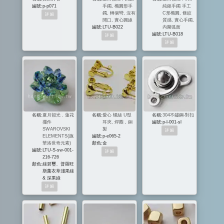
編號:
p-p071
手鐲, 橢圓形手
純銀手鐲 手工
鐲, 轉個彎, 沒有
C形橢圓, 條紋
開口, 實心圓線
質感, 實心手鐲,
編號:
LTU-B022
內圍弧面
編號:
LTU-B018
名稱:
夏月韶光．蓮花
名稱:
愛心 螺絲 U型
名稱:
304不鏽鋼-對扣
擺件
耳夾, 焊圈 , 銅
編號:
p-l-001-sl
SWAROVSKI
製
ELEMENTS(施
編號:
p-e065-2
華洛世奇元素)
顏色:
金
編號:
LTU-S-sw-001-
216-726
顏色:
綠碧璽、普羅旺
斯薰衣草淺果綠
& 深果綠