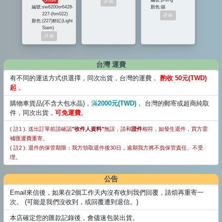
OnSale
編號:
sw6200or6428-
顏色:
鎳
227-(hm022)
顏色:
(227)鮮紅(Light
Siam)
台灣 運費
有不同的運送方式供選擇，同次出貨，台灣的運費，
酌收 50元(TWD)
起
。
購物車貨品(不含大包水晶)，
滿
2000元(TWD)
， 台灣的郵寄或超商純取
件，同次出貨，
可免運費
。
( 註1 ). 送出訂單前請確認
"收件人資料"
無誤，請和
證件
相符，如發生退件，買方需
補匯運費重寄。
( 註2 ). 退件的保管期限：我方領取退件後30日，逾期我方將不負保管責任、不受
理。
公告
Email來信後，如果在2個工作天內沒有收到我們回覆，請煩再重寄一
次。 (可能是我們沒收到，或回覆遭到退信。)
本店確定您的匯款記錄後，會儘速包裝出貨。