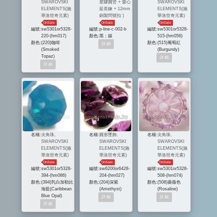
SWAROVSKI
塑膠圓管 + 愛心
SWAROVSKI
ELEMENTS(施
延長鍊 + 12mm
ELEMENTS(施
華洛世奇元素)
銅製問號扣 )
華洛世奇元素)
OnSale
OnSale
OnSale
編號:
sw5301or5328-
編號:
p-line-c-002-b
編號:
sw5301or5328-
220-(hm017)
顏色:
黑；鎳
515-(hm056)
顏色:
(220)咖啡
顏色:
(515)葡萄紅
(Smoked
(Burgundy)
Topaz)
名稱:
尖角珠,
名稱:
圓形墜飾,
名稱:
尖角珠,
SWAROVSKI
SWAROVSKI
SWAROVSKI
ELEMENTS(施
ELEMENTS(施
ELEMENTS(施
華洛世奇元素)
華洛世奇元素)
華洛世奇元素)
OnSale
OnSale
OnSale
編號:
sw5301or5328-
編號:
sw6200or6428-
編號:
sw5301or5328-
394-(hm086)
204-(hm027)
508-(hm074)
顏色:
(394)乳白加勒比
顏色:
(204)深紫
顏色:
(508)薔薇色
海藍(Caribbean
(Amethyst)
(Rosaline)
Blue Opal)