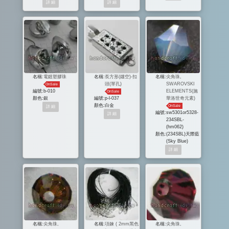
名稱:
電鍍塑膠珠
名稱:
長方形(鏤空)-扣
名稱:
尖角珠,
頭(單孔)
SWAROVSKI
OnSale
編號:
b-010
ELEMENTS(施
OnSale
顏色:
銀
編號:
p-l-037
華洛世奇元素)
顏色:
白金
OnSale
編號:
sw5301or5328-
234SBL-
(hm062)
顏色:
(234SBL)天際藍
(Sky Blue)
名稱:
尖角珠,
名稱:
項鍊 ( 2mm黑色
名稱:
尖角珠,