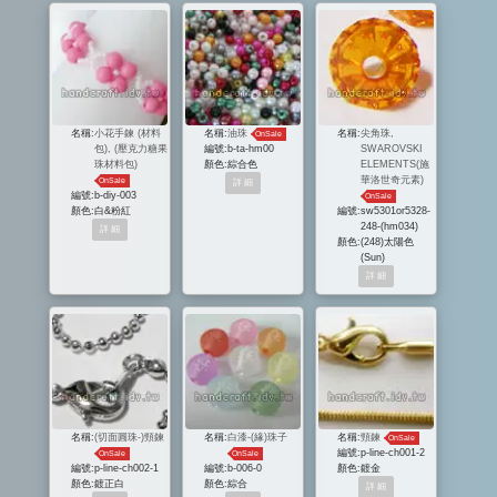
名稱:
小花手鍊 (材料
名稱:
油珠
名稱:
尖角珠,
OnSale
包), (壓克力糖果
編號:
b-ta-hm00
SWAROVSKI
珠材料包)
顏色:
綜合色
ELEMENTS(施
華洛世奇元素)
OnSale
編號:
b-diy-003
OnSale
顏色:
白&粉紅
編號:
sw5301or5328-
248-(hm034)
顏色:
(248)太陽色
(Sun)
名稱:
(切面圓珠-)頸鍊
名稱:
白漆-(緣)珠子
名稱:
頸鍊
OnSale
編號:
p-line-ch001-2
OnSale
OnSale
編號:
p-line-ch002-1
編號:
b-006-0
顏色:
鍍金
顏色:
鍍正白
顏色:
綜合