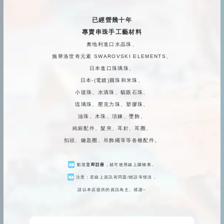
已經營幾十年
專賣串珠手工藝材料
奧地利進口水晶珠、
施華洛世奇元素 SWAROVSKI ELEMENTS、
日本進口珠璃珠、
日本-(電鍍)圓珠和米珠、
小玻珠、水滴珠、貓眼石珠、
琉璃珠、壓克力珠、塑膠珠、
油珠、木珠、項鍊、墜飾、
純銀配件、髮夾、耳針、耳圈、
扣頭、鑰匙圈、吊飾繩等等各種配件。
歡迎
立即註冊
，就可使用線上購物車。
注意：若線上資訊有問題/錯誤等情況，
請以本店提供的資訊為主。感謝~