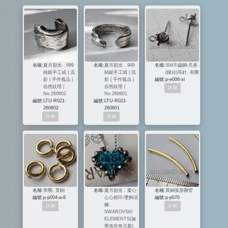
名稱:
夏月韶光．999
名稱:
夏月韶光．999
名稱:
304不鏽鋼-爪座
純銀手工戒 | 流
純銀手工戒 | 流
(鑲台)耳針, 有圈
影 | 手作孤品 |
影 | 手作孤品 |
編號:
p-e006-sl
自然紋理 |
自然紋理 |
No.260602
No.260601
編號:
LTU-R021-
編號:
LTU-R021-
260602
260601
名稱:
單圈, 黃銅
名稱:
夏月韶光．愛心
名稱:
黃銅弧形圓管
編號:
p-p004-a-8
心心相印-墜飾項
編號:
p-p070
鍊,
SWAROVSKI
ELEMENTS(施
華洛世奇元素)