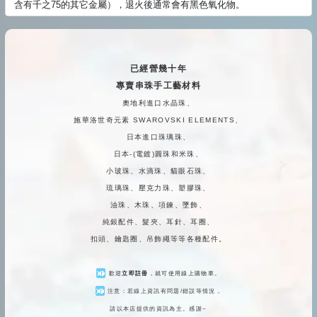
含有千之75的其它金屬），退火後通常會有黑色氧化物。
已經營幾十年
專賣串珠手工藝材料
奧地利進口水晶珠、
施華洛世奇元素 SWAROVSKI ELEMENTS、
日本進口珠璃珠、
日本-(電鍍)圓珠和米珠、
小玻珠、水滴珠、貓眼石珠、
琉璃珠、壓克力珠、塑膠珠、
油珠、木珠、項鍊、墜飾、
純銀配件、髮夾、耳針、耳圈、
扣頭、鑰匙圈、吊飾繩等等各種配件。
歡迎
立即註冊
，就可使用線上購物車。
注意：若線上資訊有問題/錯誤等情況，
請以本店提供的資訊為主。感謝~